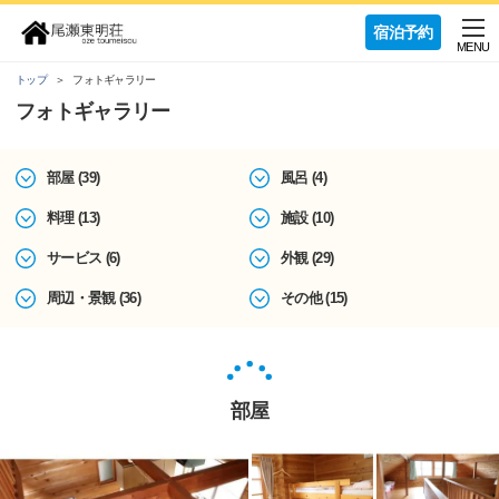
宿泊予約
MENU
トップ
フォトギャラリー
フォトギャラリー
部屋 (39)
風呂 (4)
料理 (13)
施設 (10)
サービス (6)
外観 (29)
周辺・景観 (36)
その他 (15)
部屋