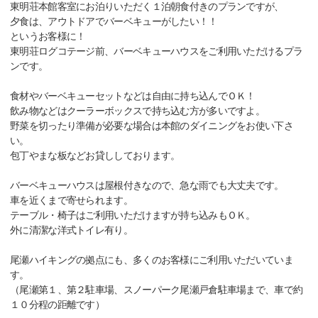
東明荘本館客室にお泊りいただく１泊朝食付きのプランですが、
夕食は、アウトドアでバーベキューがしたい！！
というお客様に！
東明荘ログコテージ前、バーベキューハウスをご利用いただけるプラ
ンです。
食材やバーベキューセットなどは自由に持ち込んでＯＫ！
飲み物などはクーラーボックスで持ち込む方が多いですよ。
野菜を切ったり準備が必要な場合は本館のダイニングをお使い下さ
い。
包丁やまな板などお貸ししております。
バーベキューハウスは屋根付きなので、急な雨でも大丈夫です。
車を近くまで寄せられます。
テーブル・椅子はご利用いただけますが持ち込みもＯＫ。
外に清潔な洋式トイレ有り。
尾瀬ハイキングの拠点にも、多くのお客様にご利用いただいていま
す。
（尾瀬第１、第２駐車場、スノーパーク尾瀬戸倉駐車場まで、車で約
１０分程の距離です）