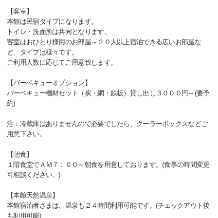
【客室】
本館は民宿タイプになります。
トイレ・洗面所は共同となります。
客室はおひとり様用のお部屋～２０人以上宿泊できる広いお部屋な
ど、タイプは様々です。
ご利用人数に応じてご用意致します。
【バーベキューオプション】
バーベキュー機材セット（炭・網・鉄板）貸し出し３０００円～(要予
約)
注：冷蔵庫はありませんので必要でしたら、クーラーボックスなどご
用意下さい。
【朝食】
１階食堂でＡＭ７：００～朝食を用意しております。(食事の時間変更
可相談ください。)
【本館天然温泉】
本館宿泊者さまは、温泉も２４時間利用可能です。(チェックアウト後
も利用可能)