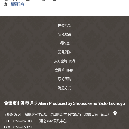
定
…
繼續閱讀
住宿條款
隱私政策
照片庫
常見問題
預訂查詢·取消
會員註冊頁面
忘記密碼
消遣方式
會津東山溫泉 月之Akari Produced by Shousuke no Yado Takinoyu
〒
965-0814
福島縣會津若松市東山町湯本下原257-3（原東山第一飯店）
TEL
0242-29-1000 （月之Akari預約中心）
FAX
0242-27-3288