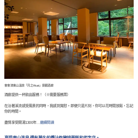
會會津東山溫泉「月之Akari」景觀酒廊
酒廊提供一杯飲品服務！（※需要服務票）
在沿著溪流感受風景的同時，我感到寬慰。即便只是片刻，你可以花時間放鬆，忘記
你的時間。
盡情享受開湯1300年
…
繼續閱讀
享受東山溫泉 還有著名的醬汁炸豬排蓋飯和老字店。