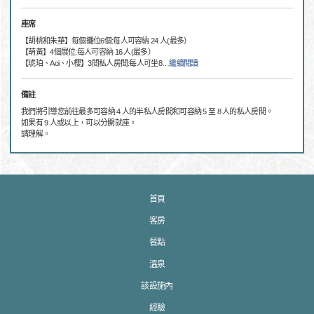
座席
【胡桃和朱華】每個攤位6個:每人可容納 24 人(最多）
【萌黃】4個展位:每人可容納 16 人(最多）
【琥珀、Aoi、小櫻】3間私人房間:每人可坐8
…
繼續閱讀
備註
我們將引導您前往最多可容納 4 人的半私人房間和可容納 5 至 8 人的私人房間。
如果有 9 人或以上，可以分開就座。
請理解。
首頁
客房
餐點
溫泉
該設施內
經驗