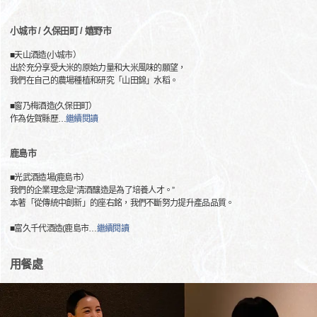
小城市 / 久保田町 / 嬉野市
■天山酒造(小城市）
出於充分享受大米的原始力量和大米風味的願望，
我們在自己的農場種植和研究「山田錦」水稻。
■窗乃梅酒造(久保田町）
作為佐賀縣歷
…
繼續閱讀
鹿島市
■光武酒造場(鹿島市）
我們的企業理念是“清酒釀造是為了培養人才。”
本著「從傳統中創新」的座右銘，我們不斷努力提升產品品質。
■富久千代酒造(鹿島市
…
繼續閱讀
用餐處