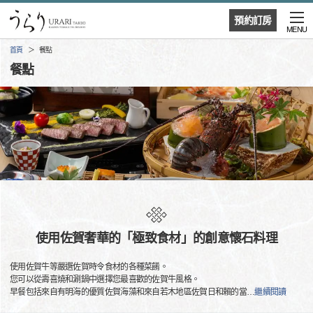
預約訂房
MENU
首頁
餐點
餐點
使用佐賀奢華的「極致食材」的創意懷石料理
使用佐賀牛等嚴選佐賀時令食材的各種菜餚。
您可以從壽喜燒和涮鍋中選擇您最喜歡的佐賀牛風格。
早餐包括來自有明海的優質佐賀海藻和來自若木地區佐賀日和賴的當
…
繼續閱讀