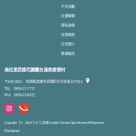
戶外活動
交通導覽
隱私政策
住宿條款
公司簡介
集團飯店
烏拉里武雄花園露台溫泉度假村
〒
843-0021
佐賀縣武雄市武雄町大字永島15750-1
TEL
0954-27-7717
FAX
0954-23-8221
Copyright（C）2024 うらり 武雄 Garden Terrace Spa Resorts All Reserved.
Disclaimer