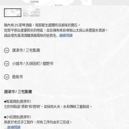
縣內有 25 家啤酒廠，每家都生產獨特且美味的寶石。
佐賀平原出產優質米的地區，並且擁有來自脊振山太良山系豐富水資源。
請品嚐充滿清酒釀酒廠風味的佐賀名
…
繼續閱讀
唐津市 / 三宅集團
小城市 / 久保田町 / 嬉野市
鹿島市
唐津市 / 三宅集團
■鳴瀧酒造(唐津市）
它的特點是“柔軟”和“透明”，並採用大米、水和傳統工藝製成。
■小松酒造(唐津市）
熱衷於老式手工製作，所有工序均由手工完成。
…
繼續閱讀