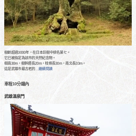
樹齡超過3000年，在日本巨樹中排名第七。
它已被指定為該市的天然紀念物。
樹高30m，樹幹週長20m，枝條長30m，南北長33m。
這是武雄市最古老的
…
繼續閱讀
車程10分鐘內
武雄溫泉門