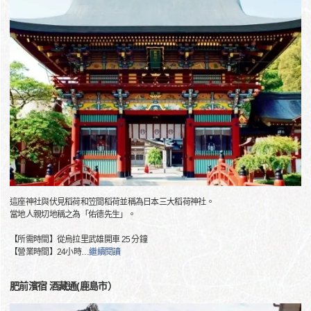
這座神社與伏見稻荷和笠間稻荷並稱為日本三大稻荷神社。
當地人親切地稱之為「佑德先生」。
【所需時間】從烏拉里武雄開車 25 分鐘
【營業時間】24小時
…
繼續閱讀
肥前濱宿 酒藏通(鹿島市）