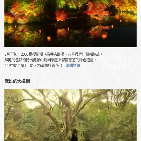
3月下旬，2000棵櫻花樹（染井吉野櫻、八重櫻等）競相綻放。
鮮豔的色彩襯托出御船山陡峭懸崖上鬱鬱蔥蔥的綠色植物。
4月中旬至5月上旬，20萬株杜鵑花（
…
繼續閱讀
武雄的大樟樹