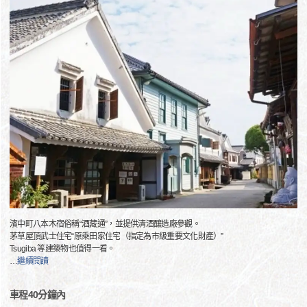
濱中町八本木宿俗稱“酒藏通”，並提供清酒釀造廠參觀。
茅草屋頂武士住宅“原乘田家住宅（指定為市級重要文化財產）”
Tsugiba 等建築物也值得一看。
…
繼續閱讀
車程40分鐘內