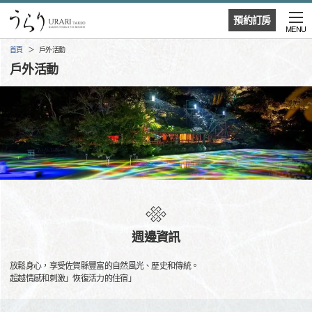
預約訂房
MENU
首頁
戶外活動
戶外活動
週邊資訊
放鬆身心，享受佐賀縣豐富的自然風光、歷史和傳統。
超越情感和刺激」恢復活力的住宿」