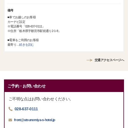
備考
■車でお越しのお客様
カーナビ設定
※電話番号「028-637-0111」
※住所「栃木県宇都宮市駅前通り2-1-8」
■電車をご利用のお客様
最寄り
…
続きを読む
交通アクセスページへ
ご予約・お問い合わせ
ご不明な点はお問い合わせください。
028-637-0111
front@utsunomiya-s-hotel.jp