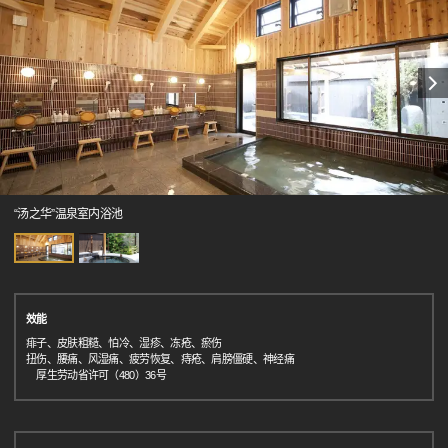
“汤之华”温泉室内浴池
效能
痱子、皮肤粗糙、怕冷、湿疹、冻疮、瘀伤
扭伤、腰痛、风湿痛、疲劳恢复、痔疮、肩膀僵硬、神经痛
厚生劳动省许可（480）36号