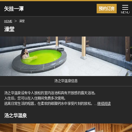
矢挂一潭
预约订房
MENU
HOME
澡堂
澡堂
汤之华温泉信息
汤之华温泉设有令人放松的室内浴池和具有开放感的露天浴池。
入住后，您可以在入住期间免费多次使用。
逃离日常生活的喧嚣，在柔软的碳酸钙水中享受片刻的放松。
…
继续阅读
汤之华温泉