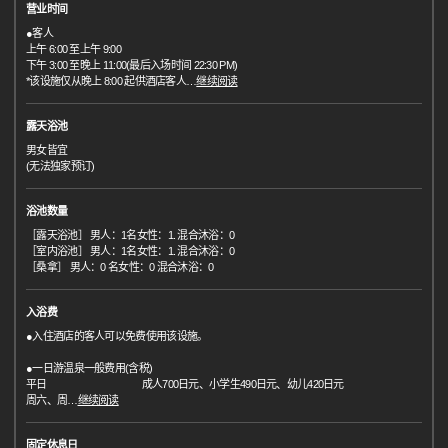
营业时间
●客人
上午 6:00 至上午 9:00
下午 3:00 至晚上 11:00(最后入场时间 22:30 PM)
*该设施仅从晚上 8:00 起供酒店客人
…
继续阅读
露天浴池
男女皆宜
(无法独家预订)
浴池数量
［露天浴池］ 男人：1名女性：1. 混合沐浴：0
［室内浴池］ 男人：1名女性：1. 混合沐浴：0
［桑拿］ 男人：0 名女性：0 混合沐浴：0
入浴费
●入住酒店的客人可以免费使用该设施。
●一日游温泉一般费用(含税)
平日 成人700日元、小学生490日元、幼儿420日元
周六、周
…
继续阅读
固定休息日