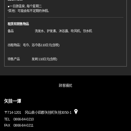
●一日游温泉...每个星期二
*其他：可能会有不定期的休假。
租赁和销售物品
备品 洗发水、护发素、沐浴露、吹风机、饮水机
出租物品：毛巾、浴巾各110日元(含税)
待售产品 发刷 110日元(含税)
顾客骚扰
矢挂一谭
〒
714-1201
冈山县小田郡矢挂町矢挂3050-1
TEL
0866-84-0210
FAX
0866-84-0211