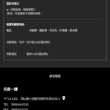
固定休息日
●一日遊溫泉…每個星期二
*其他：可能會有不定期的休假。
租賃和銷售物品
備品 洗髮精、護髮素、沐浴乳、吹風機、飲水機
出租物品：毛巾、浴巾各110日圓(含稅)
待售產品 髮刷 110日圓(含稅)
顧客騷擾
矢掛一譚
〒
714-1201
岡山縣小田郡矢掛町矢掛3050-1
TEL
0866-84-0210
FAX
0866-84-0211