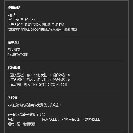
營業時間
●客人
上午 6:00 至上午 9:00
下午 3:00 至 11:00(最後入場時間 22:30 PM)
*該設施僅從晚上 8:00 起供飯店客人使用
…
繼續閱讀
露天浴池
男女皆宜
(無法獨家預訂)
浴池數量
［露天浴池］ 男人：1名女性：1. 混合沐浴：0
［室內浴池］ 男人：1名女性：1. 混合沐浴：0
［三溫暖］ 男人：0 名女性：0 混合沐浴：0
入浴費
●入住飯店的房客可以免費使用該設施。
●一日遊溫泉一般費用(含稅)
平日 成人700日元、小學生490日元、幼兒420日元
週六、週
…
繼續閱讀