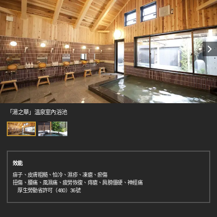
「湯之華」溫泉室內浴池
效能
痱子、皮膚粗糙、怕冷、濕疹、凍瘡、瘀傷
扭傷、腰痛、風濕痛、疲勞恢復、痔瘡、肩膀僵硬、神經痛
厚生勞動省許可（480）36號