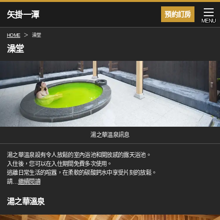
矢掛一潭
預約訂房
MENU
HOME
澡堂
澡堂
湯之華溫泉訊息
湯之華溫泉設有令人放鬆的室內浴池和開放感的露天浴池。
入住後，您可以在入住期間免費多次使用。
逃離日常生活的喧囂，在柔軟的碳酸鈣水中享受片刻的放鬆。
請
…
繼續閱讀
湯之華溫泉