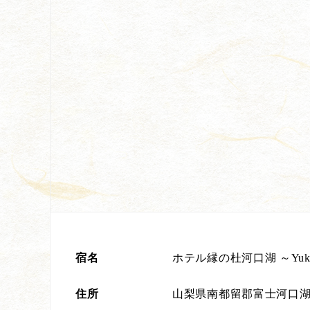
宿名
ホテル縁の杜河口湖 ～Yukari
住所
山梨県南都留郡富士河口