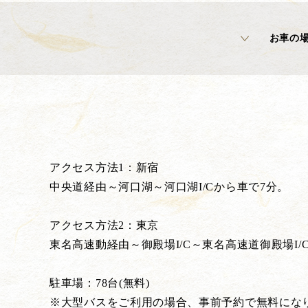
お車の
アクセス方法1：新宿
中央道経由～河口湖～河口湖I/Cから車で7分。
アクセス方法2：東京
東名高速動経由～御殿場I/C～東名高速道御殿場I/
駐車場：78台(無料)
※大型バスをご利用の場合、事前予約で無料にな