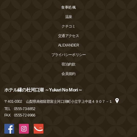
食事処 楓
温泉
クチコミ
交通アクセス
ALEXANDER
プライバシーポリシー
宿泊約款
会員規約
ホテル縁の杜河口湖 ～Yukari No Mori～
〒
401-0302
山梨県南都留郡富士河口湖町小立字上中道４９０７－１
TEL
0555-73-8852
FAX
0555-72-9966