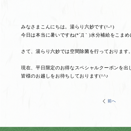
みなさまこんにちは。湯らり六妙です(^-^)
今日は本当に暑いですね(*´Д｀)水分補給をこま
さて、湯らり六妙では空間除菌を行っております
現在、平日限定のお得なスペシャルクーポンを出
皆様のお越しをお待ちしております(^^♪
前へ