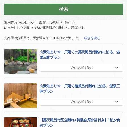
検索
湯布院の中心地にあり、散策にも便利で、静かで、
ゆったりした２間つづきの露天風呂付離れのお部屋です。
お部屋のお風呂は、天然温泉１００％の掛け流しで、
…
続きを読む
☆素泊まり☆一戸建ての露天風呂付離れに泊る、温
泉三昧プラン
プラン説明を読む
☆素泊まり☆一戸建て檜風呂付離れに泊る、温泉三
昧プラン
プラン説明を読む
【露天風呂付完全離れ+特製会席弁当付き】1泊夕食
付プラン