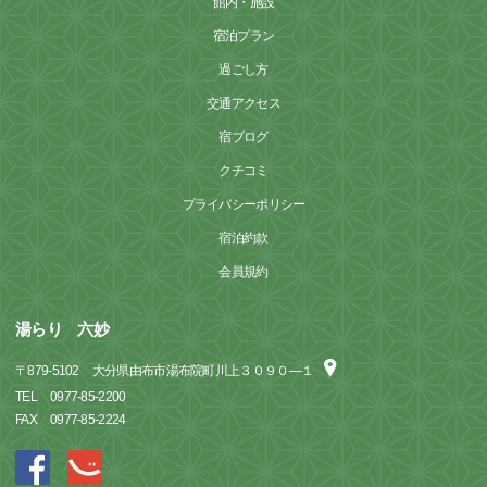
館内・施設
宿泊プラン
過ごし方
交通アクセス
宿ブログ
クチコミ
プライバシーポリシー
宿泊約款
会員規約
湯らり 六妙
〒
879-5102
大分県由布市湯布院町川上３０９０―１
TEL
0977-85-2200
FAX
0977-85-2224