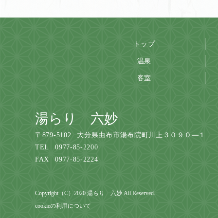
トップ
温泉
客室
湯らり 六妙
〒
879-5102
大分県由布市湯布院町川上３０９０―１
TEL
0977-85-2200
FAX
0977-85-2224
Copyright（C）2020 湯らり 六妙 All Reserved.
cookieの利用について