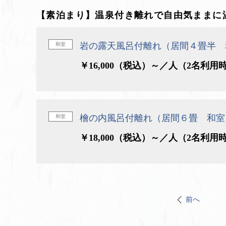
【素泊まり】温泉付き離れで自由気ままに温
岩の露天風呂付離れ（居間４畳半 
和室
￥16,000（税込）～／人（2名利用
檜の内風呂付離れ（居間６畳 和室
和室
￥18,000（税込）～／人（2名利用
前へ