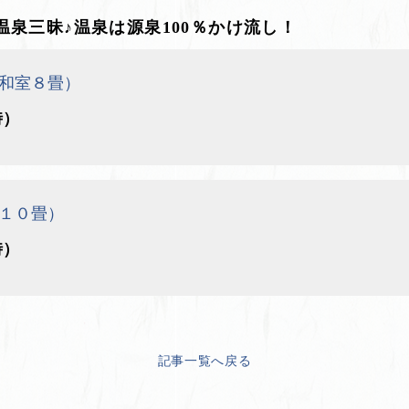
泉三昧♪温泉は源泉100％かけ流し！
和室８畳）
時）
１０畳）
時）
記事一覧へ戻る