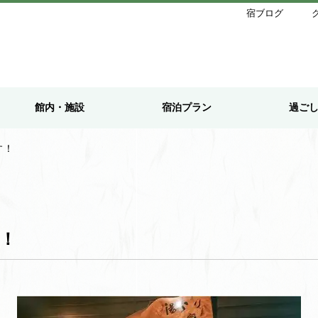
宿ブログ
館内・施設
宿泊プラン
過ご
す！
！