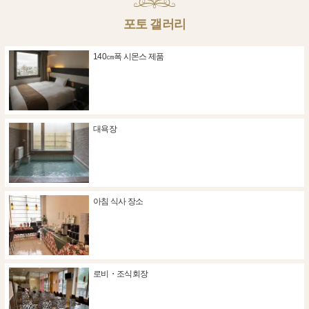
포토 갤러리
140㎝폭 시몬스 제품
대욕장
아침 식사 장소
로비・조식회장