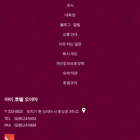
조식
대욕장
블로그 · 알림
교통 안내
자주 하는 질문
회사 개요
개인정보보호정책
숙박 약관
회원규약
아이 호텔 오야마
〒
323-0023
토치기 현 오야마 시 츄오쵸 3-5-11
TEL
0285-24-5833
FAX
0285-24-5834