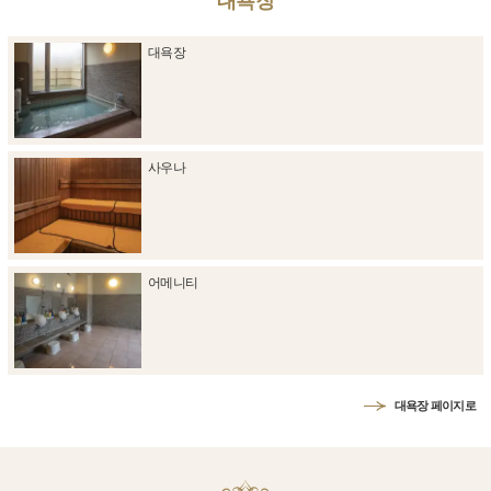
대욕장
대욕장
사우나
어메니티
대욕장 페이지로