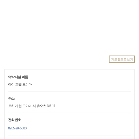
지도 앱으로 보기
숙박시설 이름
아이 호텔 오야마
주소
토치기 현 오야마 시 츄오쵸 3-5-11
전화번호
0285-24-5833