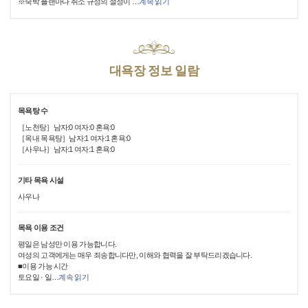
※숙박 플랜마다 취소 규정의 설정이
…
계속 읽기
대욕장 정보 일람
목욕탕 수
［노천탕］남자:0 여자:0 혼욕:0
［옥내 목욕탕］남자:1 여자:1 혼욕:0
［사우나］남자:1 여자:1 혼욕:0
기타 목욕 시설
사우나
목욕 이용 조건
평일은 남성만 이용 가능합니다.
여성의 고객에게는 매우 죄송합니다만, 이해와 협력을 잘 부탁드리겠습니다.
■이용 가능 시간
토요일 · 일
…
계속 읽기