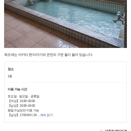
욕조에는 아키타 현 타마가와 온천의 구운 돌이 들어 있습니다.
장소
1층
이용 가능 시간
토요일 · 일요일 · 공휴일
【여성】15:30~20:00
【남성】20:30~24:00
평일※남성만 이용 가능
【남성】17:00부터 24:
…
계속 읽기