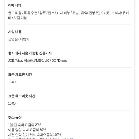
어메니티
핸드 타월 / 목욕 수건 / 샴푸 / 린스 / 바디 비누 / 칫솔 · 치약/ 면봉 / 면도 / 빗 · 브러시/ 유카
타 / 깃털 이불
시설 내용
금연실 / 제빙기
현지에서 사용 가능한 신용카드
JCB / Visa / 마스터/AMEX / UC / DC / Diners
표준 체크인 시간
15:00
표준 체크아웃 시간
10:00
취소 규정
1일 전:숙박 요금의 20%
이용 당일:숙박 요금의 80%
사전 연락 없이 취소:숙박요금의 100%