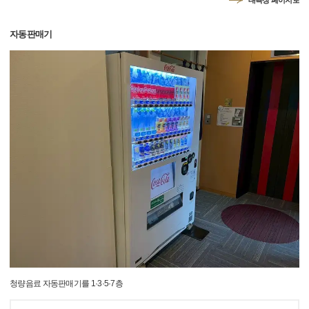
대욕장 페이지로
자동판매기
청량음료 자동판매기를 1·3·5·7층