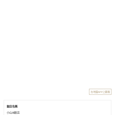
在地圖APP上觀看
飯店名稱
小山AI飯店