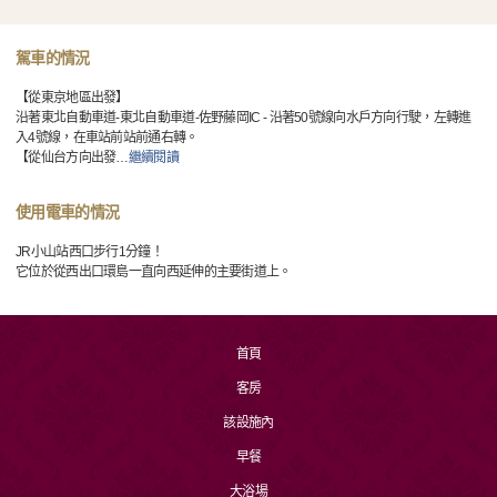
駕車的情況
【從東京地區出發】
沿著東北自動車道-東北自動車道-佐野藤岡IC - 沿著50號線向水戶方向行駛，左轉進
入4號線，在車站前站前通右轉。
【從仙台方向出發
…
繼續閱讀
使用電車的情況
JR小山站西口步行1分鐘！
它位於從西出口環島一直向西延伸的主要街道上。
首頁
客房
該設施內
早餐
大浴場