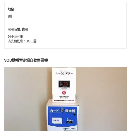
地點
2樓
可用時間 / 費用
24小時可用
清洗和乾燥：500日圓
VOD點播室劇場自動售票機