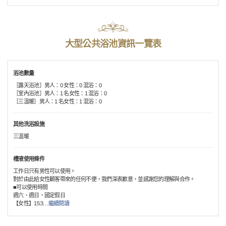
大型公共浴池資訊一覽表
浴池數量
［露天浴池］男人：0 女性：0 混浴：0
［室內浴池］男人：1 名女性：1 混浴：0
［三溫暖］男人：1 名女性：1 混浴：0
其他洗浴設施
三溫暖
槽液使用條件
工作日只有男性可以使用。
對於由此給女性顧客帶來的任何不便，我們深表歉意，並感謝您的理解與合作。
■可以使用時間
週六、週日、國定假日
【女性】15:3
…
繼續閱讀