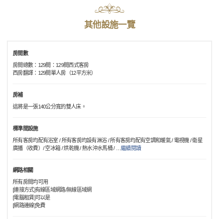
其他設施一覽
房間數
房間總數：129間：129間西式客房
西房翻譯：129間單人房（12平方米）
房補
這將是一張140公分寬的雙人床。
標準間設施
所有客房均配有浴室 / 所有客房均設有淋浴 / 所有客房均配有空調和暖氣 / 電視機 / 衛星
廣播（收費）/ 空冰箱 / 烘乾機 / 熱水沖水馬桶 /
…
繼續閱讀
網路相關
所有房間均可用
[連接方式]有線區域網路/無線區域網
[電腦租賃]可以是
[網路連線]免費