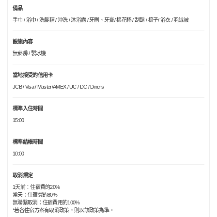
備品
手巾 / 浴巾 / 洗髮精 / 沖洗 / 沐浴露 / 牙刷、牙膏/ 棉花棒 / 刮鬍 / 梳子/ 浴衣 / 羽絨被
設施內容
無菸房 / 製冰機
當地接受的信用卡
JCB / Visa / Master/AMEX / UC / DC / Diners
標準入住時間
15:00
標準結帳時間
10:00
取消規定
1天前：住宿費的20%
當天：住宿費的80%
無聯繫取消：住宿費用的100%
*若各住宿方案有取消政策，則以該政策為準。