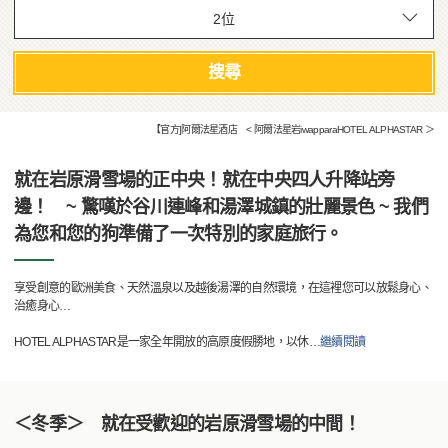
搜尋
【官方]阿爾法星酒店 < 阿爾法星岩iwapparaHOTEL ALPHASTAR ＞
就在岩原滑雪場的正中央！就在中央四人升降站旁
邊！ ~ 驚嘆於谷川連峰和湯澤城鎮的壯麗景色 ~ 我們
為您和您的狗準備了一次特別的家庭旅行。
享受創意的歐洲美食、天然溫泉以及越後湯澤的自然環境，在這裡您可以放鬆身心、
治癒身心…
HOTEL ALPHASTAR是一家全年開放的高原度假勝地，以休
…
繼續閱讀
＜冬季＞ 就在受歡迎的岩原滑雪場的中間！