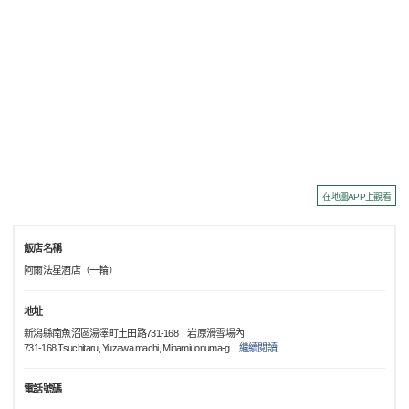
在地圖APP上觀看
飯店名稱
阿爾法星酒店（一輪）
地址
新潟縣南魚沼區湯澤町土田路731-168 岩原滑雪場內
731-168 Tsuchitaru, Yuzawa machi, Minamiuonuma-g
…
繼續閱讀
電話號碼