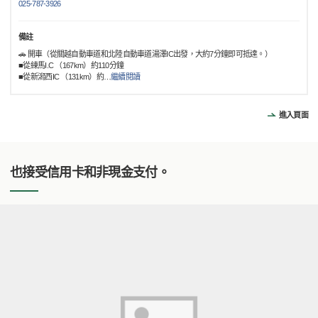
025-787-3926
備註
🚗 開車（從關越自動車道和北陸自動車道湯澤IC出發，大約7分鐘即可抵達。）
■從練馬I.C （167km）約110分鐘
■從新潟西IC （131km）約
…
繼續閱讀
進入頁面
也接受信用卡和非現金支付。