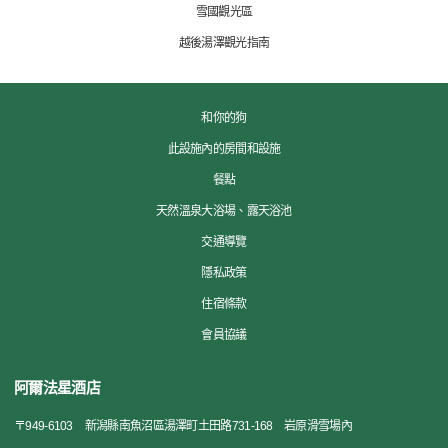
雪國觀光區
越後湯澤觀光指南
和你的狗
此設施內的房間和設施
餐點
天然溫泉大浴場、露天浴池
交通導覽
隱私政策
住宿條款
會員協議
阿爾法星酒店
〒
949-6103
新潟縣南魚沼區湯澤町土田路731-168 岩原滑雪場內