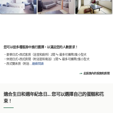
您可以從多種客房中進行選擇，以滿足您的人數要求！
・豪華日式+西式客房（浴室和廁所）2間 🐾 最多可攜帶2隻小型犬
・休閒日式+西式房間（附浴室和衛浴）1間 🐾 最多可攜帶2隻小型犬
・西式雙床房（附浴
…
繼續閱讀
此設施內的設施和房間
適合生日和週年紀念日... 您可以選擇自己的蛋糕和花
束！