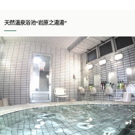
天然溫泉浴池“岩原之湯湯”