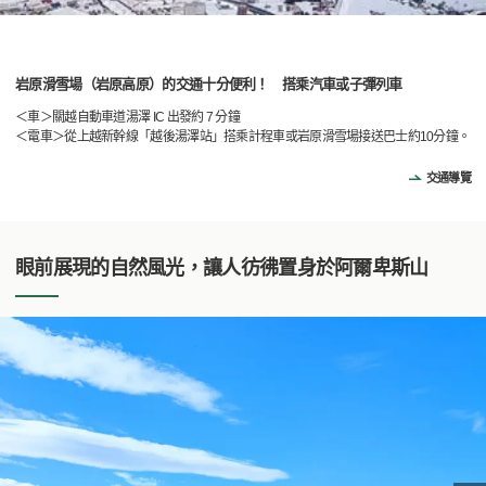
岩原滑雪場（岩原高原）的交通十分便利！ 搭乘汽車或子彈列車
＜車＞關越自動車道湯澤 IC 出發約 7 分鐘
＜電車＞從上越新幹線「越後湯澤站」搭乘計程車或岩原滑雪場接送巴士約10分鐘。
交通導覽
眼前展現的自然風光，讓人彷彿置身於阿爾卑斯山