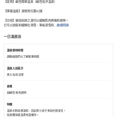
【泉質】鹼性簡單溫泉（鹼性低滲溫泉）
【彈簧溫度】源使用位置42度
【功效】據說岩原之湯可以緩解肌肉疼痛和疲勞。
它可以放鬆和緩解在滑雪、單板滑雪和
…
繼續閱讀
一日溫泉浴
溫泉使用時間
請聯絡我們以了解營業時間
溫泉入浴區分
男士浴/女浴室
泉質
弱鹼性 無色透明
特徵
溫泉水對皮膚溫和，因此對小孩子來說也很安全。
從身體深處溫柔地溫暖你。