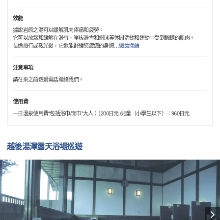
效能
據說岩原之湯可以緩解肌肉疼痛和疲勞。
它可以放鬆和緩解在滑雪、單板滑雪和網球等休閒活動和運動中受到鍛鍊的肌肉。
長途旅行或觀光後，它還能舒緩您疲憊的身體
…
繼續閱讀
注意事項
請在來之前透過電話聯絡我們。
使用費
一日溫泉使用費“包括浴巾/面巾”大人：1200日元 /兒童（小學生以下）：960日元
越後湯澤露天浴場巡遊