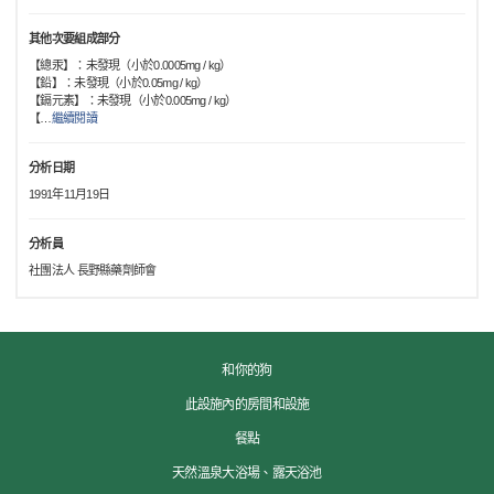
其他次要組成部分
【總汞】：未發現（小於0.0005mg / kg）
【鉛】：未發現（小於0.05mg / kg）
【鎘元素】：未發現（小於0.005mg / kg）
【
…
繼續閱讀
分析日期
1991年11月19日
分析員
社團法人 長野縣藥劑師會
和你的狗
此設施內的房間和設施
餐點
天然溫泉大浴場、露天浴池