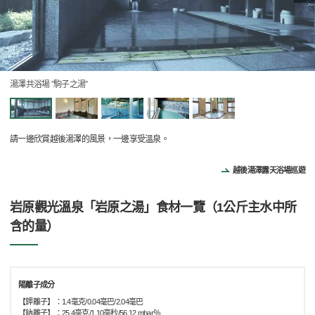
湯澤共浴場 ”駒子之湯”
請一邊欣賞越後湯澤的風景，一邊享受溫泉。
越後湯澤露天浴場巡遊
岩原觀光溫泉「岩原之湯」食材一覽（1公斤主水中所
含的量）
陽離子成分
【鉀離子】：1.4毫克/0.04毫巴/2.04毫巴
【鈉離子】：25.4毫克/1.10毫秒/56.12 mbar％