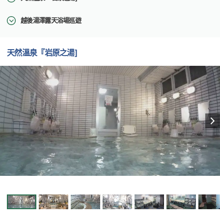
越後湯澤露天浴場巡遊
天然溫泉『岩原之湯]