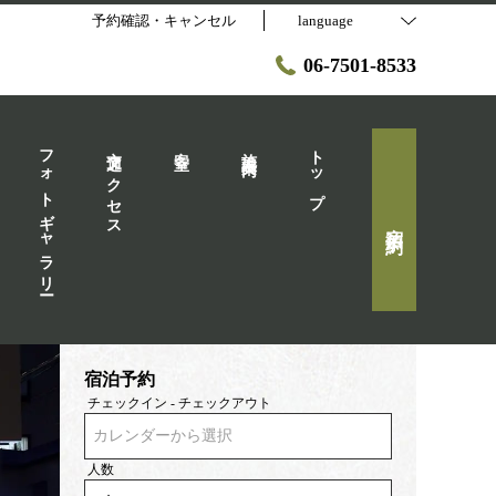
予約確認・キャンセル
language
06-7501-8533
フォトギャラリー
交通アクセス
客室
施設案内
トップ
宿泊予約
宿泊予約
チェックイン - チェックアウト
カレンダーから選択
人数