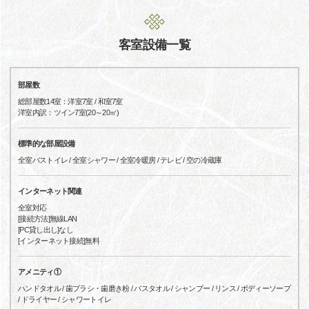
客室設備一覧
部屋数
総部屋数14室：洋室7室 / 和室7室
洋室内訳：ツイン7室(20～20㎡)
標準的な部屋設備
全室バストイレ / 全室シャワー / 全室冷暖房 / テレビ / 空の冷蔵庫
インターネット関連
全室対応
[接続方法]無線LAN
[PC貸し出し]なし
[インターネット接続]無料
アメニティ①
ハンドタオル / 歯ブラシ・歯磨き粉 / バスタオル / シャンプー / リンス / ボディーソープ
/ ドライヤー / シャワートイレ