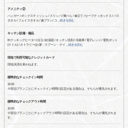
アメニティ②
ハンガー / ボックスティッシュ / スリッパ / 靴べら / 傘立て / セーフティボックス / バス
タオル / フェイスタオル / 歯ブラシ/ コ
…
続きを読む
キッチン設備・備品
IHクッキングヒーター(1口) / 給湯器 / キッチン洗剤 / 冷蔵庫 / 電子レンジ / 電気ポット
(ケトル) / カトラリー(お箸・スプーン・ナイ
…
続きを読む
現地で利用可能なクレジットカード
現地決済出来かねます。
標準的なチェックイン時間
16:00
※宿泊プランごとにチェックイン時間の設定がある場合は、そちらが優先されます。
標準的なチェックアウト時間
10:00
※宿泊プランごとにチェックアウト時間の設定がある場合は、そちらが優先されま
す。