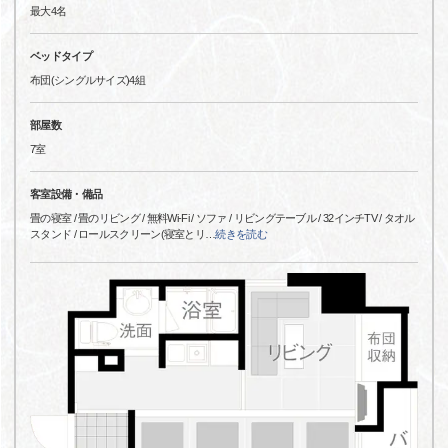
最大4名
ベッドタイプ
布団(シングルサイズ)4組
部屋数
7室
客室設備・備品
畳の寝室 / 畳のリビング / 無料Wi-Fi / ソファ / リビングテーブル / 32インチTV / タオル
スタンド / ロールスクリーン(寝室とリ
…
続きを読む