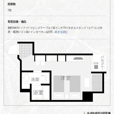
部屋数
7室
客室設備・備品
無料Wi-Fi / ソファ / リビングテーブル / 32インチTV / タオルスタンド / エアコン(冷
房・暖房) / ゴミ箱 / インターホン(訪問
…
続きを読む
未成年者宿泊同意書