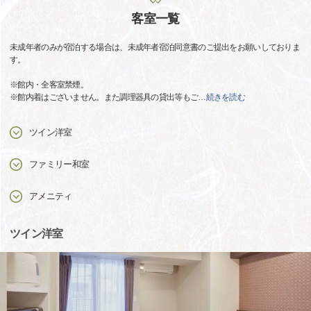
客室一覧
未成年者のみが宿泊する場合は、未成年者宿泊同意書のご提出をお願いしておりま
す。
※館内・全客室禁煙。
※館内着はございません。また調理器具の貸出等もご
…
続きを読む
ツイン洋室
ファミリー和室
アメニティ
ツイン洋室