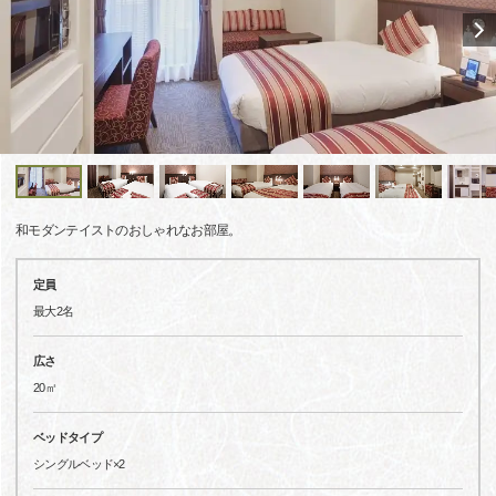
和モダンテイストのおしゃれなお部屋。
定員
最大2名
広さ
20㎡
ベッドタイプ
シングルベッド×2