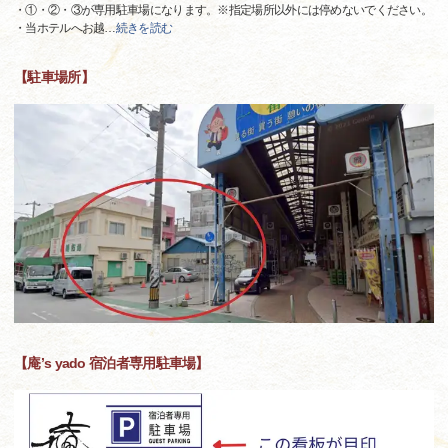
・①・②・③が専用駐車場になります。※指定場所以外には停めないでください。
・当ホテルへお越
…
続きを読む
【駐車場所】
【庵’s yado 宿泊者専用駐車場】