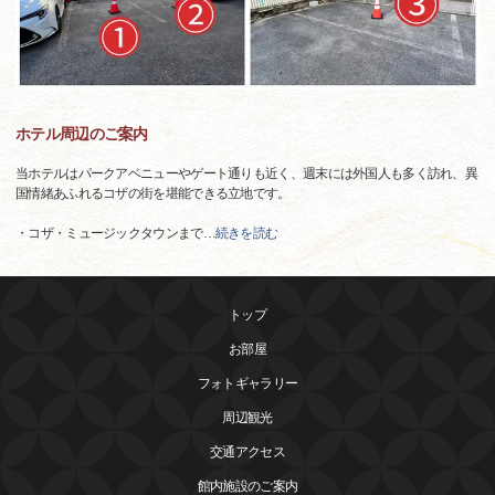
ホテル周辺のご案内
当ホテルはパークアベニューやゲート通りも近く、週末には外国人も多く訪れ、異
国情緒あふれるコザの街を堪能できる立地です。
・コザ・ミュージックタウンまで
…
続きを読む
トップ
お部屋
フォトギャラリー
周辺観光
交通アクセス
館内施設のご案内