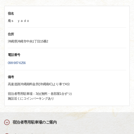
宿名
庵ｓ ｙａｄｏ
住所
沖縄県沖縄市中央1丁目15番2
電話番号
098-987-6256
備考
高速道路沖縄南料金所(沖縄南IC)より車で4分
宿泊者専用駐車場：3台(無料・各部屋1台ずつ)
施設近くにコインパーキングあり
宿泊者専用駐車場のご案内