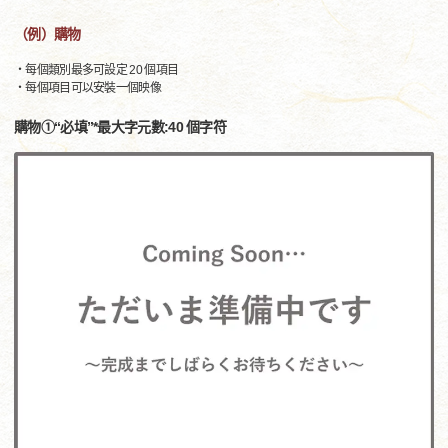
（例）購物
・每個類別最多可設定 20 個項目
・每個項目可以安裝一個映像
購物①“必填”*最大字元數:40 個字符