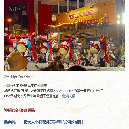
從八神宿步行約2分鐘
沖繩全島EISA祭每年在沖繩市
該飯店距離門通約 2 分鐘步行路程，Michi Junee 的第一天將在此舉行。
Eisa祭期間，各青少年團體不僅會在會
…
繼續閱讀
沖繩市的旅遊景點
縣內唯一一家大人小孩都能玩得開心的動物園！