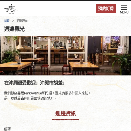
預約訂房
MENU
首頁
週邊觀光
週邊觀光
在沖繩很受歡迎」沖繩市胡差」
我們飯店靠近Park Avenue和門通，週末有很多外國人來訪。
是可以感受古座町異國情調的地方。
週邊資訊
解釋