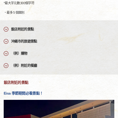
*最大字元數:300個字符
・最多 5 個類別
飯店附近的景點
沖繩市的旅遊景點
（例）購物
（例）附近的餐廳
飯店附近的景點
Eisa 季節期間必看景點！