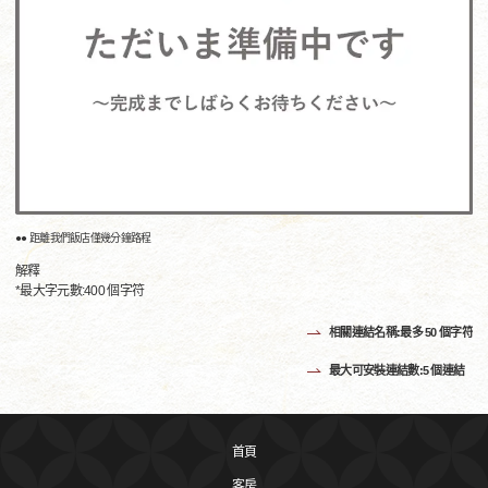
●● 距離我們飯店僅幾分鐘路程
解釋
*最大字元數:400 個字符
相關連結名稱:最多 50 個字符
最大可安裝連結數:5 個連結
首頁
客房