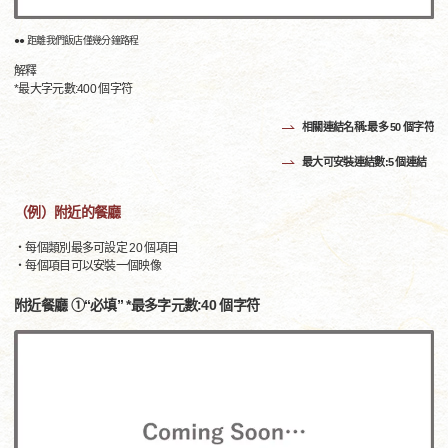
●● 距離我們飯店僅幾分鐘路程
解釋
*最大字元數:400 個字符
相關連結名稱:最多 50 個字符
最大可安裝連結數:5 個連結
（例）附近的餐廳
・每個類別最多可設定 20 個項目
・每個項目可以安裝一個映像
附近餐廳 ①“必填” *最多字元數:40 個字符