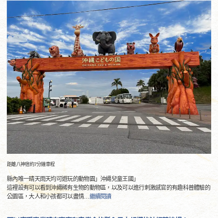
距離八神宿約7分鐘車程
縣內唯一晴天雨天均可遊玩的動物園」沖繩兒童王國」
這裡設有可以看到沖繩稀有生物的動物區，以及可以進行刺激感官的有趣科普體驗的
公園區，大人和小孩都可以盡情
…
繼續閱讀