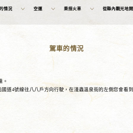
的情況
空運
乘搭火車
從縣內觀光地
駕車的情況
達。
 - 沿國道4號線往八八戶方向行駛，在淺蟲溫泉街的左側您會