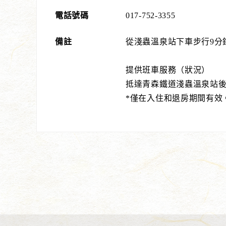
電話號碼
017-752-3355
備註
從淺蟲溫泉站下車步行9分鐘
提供班車服務（狀況）
抵達青森鐵道淺蟲溫泉站
*僅在入住和退房期間有效