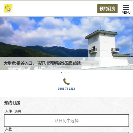
预约订房
MENU
大步危 祖谷入口， 吉野川河畔碱性温泉旅馆
0883-74-1414
预约订房
入住 - 退房
从日历中选择
人数