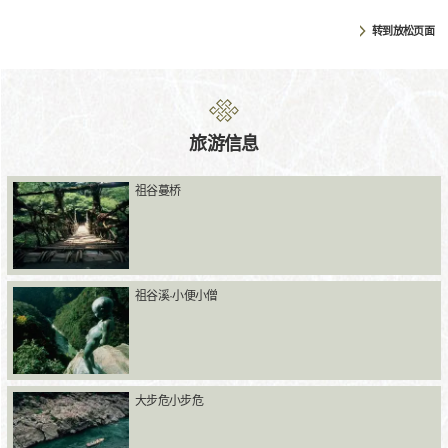
转到放松页面
旅游信息
祖谷蔓桥
祖谷溪·小便小僧
大步危小步危