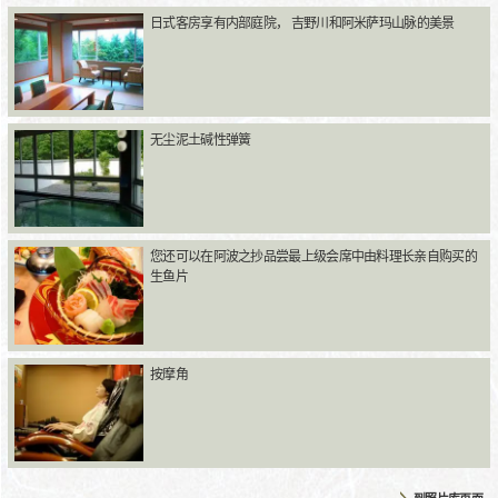
日式客房享有内部庭院， 吉野川和阿米萨玛山脉的美景
无尘泥土碱性弹簧
您还可以在阿波之抄品尝最上级会席中由料理长亲自购买的
生鱼片
按摩角