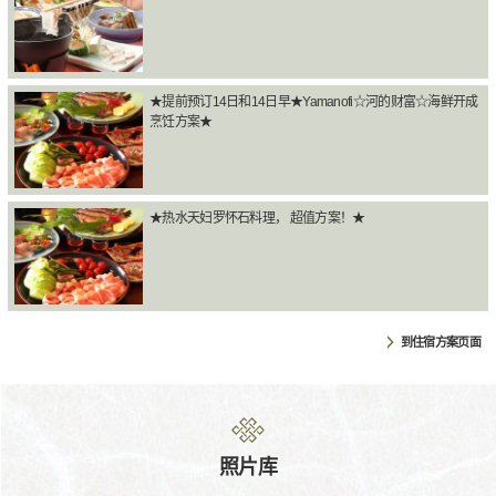
★提前预订14日和14日早★Yamanofi☆河的财富☆海鲜开成
烹饪方案★
★热水天妇罗怀石料理， 超值方案！★
到住宿方案页面
照片库