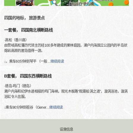
四国的地标， 旅游景点
一套餐， 四国南北横断路线
·高松（香川县）
由赞岐高松藩历代领主历经100多年建成的栗林庭园，濑户内海国立公园内的半岛状
熔岩高原的屋岛值得一游。
↓，乘车60分钟到琴平 （一般
…
继续阅读
B套餐， 四国东西横断路线
·德岛·鸣门（德岛）
濑户内海和纪伊水道相接的鸣门海峡。观光木板路“观潮船 涡之道”，漩涡浴池，漩涡
浴缸令人信服。
↓乘车90分钟到祖谷 （Gener
…
继续阅读
设施信息