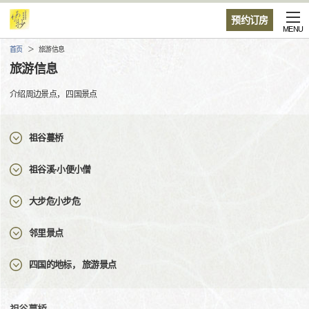
预约订房
MENU
首页
旅游信息
旅游信息
介绍周边景点， 四国景点
祖谷蔓桥
祖谷溪·小便小僧
大步危小步危
邻里景点
四国的地标， 旅游景点