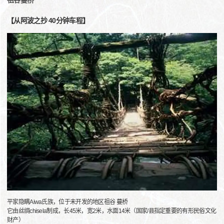
祖谷蔓桥
【从阿波之抄 40分钟车程】
平家隐瞒Aiwa氏族，位于未开发的地区祖谷 蔓桥
它由丝绸chisela制成，长45米，宽2米，水面14米（国家/县指定重要的有形民俗文化
财产）