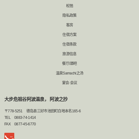
松弛
隐私政策
客房
住宿方案
住宿条款
旅游信息
餐厅/酒吧
温泉Samachi之汤
宴会·会议
大步危祖谷阿波温泉， 阿波之抄
〒
778-5251
德岛县三好市池田町白地本名165-6
TEL
0883-74-1414
FAX
0877-45-6770