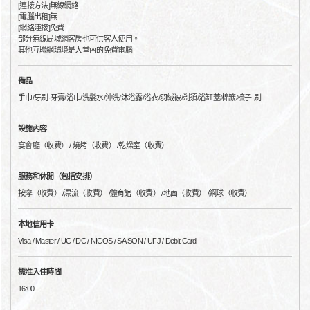
[連接方法]無線網絡
[電腦出租]無
[網絡連接]免費
部分無線局域網客房也可供客人使用。
其他互聯網環境是大堂內的免費電腦
備品
手巾/牙刷·牙膏/浴巾/洗髮水/沖洗/沐浴露/浴衣/羽絨被/剃須/浴缸蓋/棉籤/梳子·刷
設施內容
宴會廳（收費） / 燒烤（收費） /乾燥室（收費）
服務和休閒（包括安排）
按摩（收費） /漂流（收費） /體育館（收費） /地面（收費） /網球（收費）
本地信用卡
Visa / Master / UC / DC / NICOS / SAISON / UFJ / Debit Card
標准入住時間
16:00