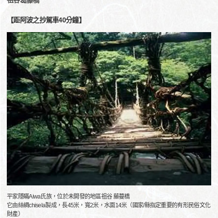
祖谷葛藤橋
【距阿波之抄駕車40分鐘】
平家隱瞞Aiwa氏族，位於未開發的地區祖谷 藤蔓橋
它由絲綢chisela製成，長45米，寬2米，水面14米（國家/縣指定重要的有形民俗文化
財產）