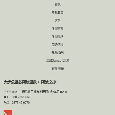
鬆弛
隱私政策
客房
住宿方案
住宿條款
旅遊信息
餐廳/酒吧
溫泉Samachi之湯
宴會·會議
大步危祖谷阿波溫泉， 阿波之抄
〒
778-5251
德島縣三好市池田町白地本名165-6
TEL
0883-74-1414
FAX
0877-45-6770