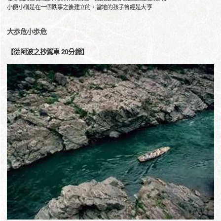
小便小僧是在一個軼事之後建立的，當地的孩子曾經是大亨
大歩危小歩危
【從阿波之抄駕車 20分鐘】