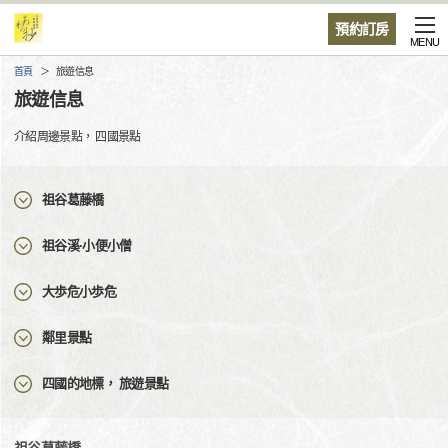
預約訂房
MENU
首頁
旅遊信息
旅遊信息
介紹周邊景點， 四國景點
祖谷葛藤橋
祖谷溪·小便小僧
大歩危小歩危
鄰里景點
四國的地標， 旅遊景點