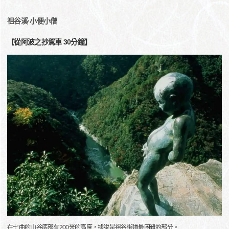
祖谷溪·小便小僧
【從阿波之抄駕車 30分鐘】
在七曲的山谷底部有200米的高度，據說是祖谷街道最困難的部分。