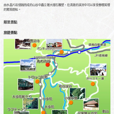
由水晶片岩侵蝕而成的山谷中矗立著大理石雕塑，在清澈的溪流中可以享受春櫻賞櫻
的驚險遊船。
鄰里景點
旅遊景點