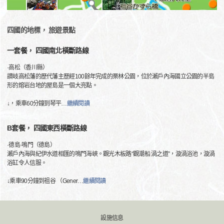
四國的地標， 旅遊景點
一套餐， 四國南北橫斷路線
·高松（香川縣）
讃岐高松藩的歷代藩主歷經100餘年完成的栗林公園，位於瀨戶內海國立公園的半島
形的熔岩台地的屋島是一個大亮點。
↓，乘車60分鐘到琴平
…
繼續閱讀
B套餐， 四國東西橫斷路線
·德島·鳴門（德島）
瀨戶內海與紀伊水道相匯的鳴門海峽。觀光木板路“觀潮船 渦之道”，漩渦浴池，漩渦
浴缸令人信服。
↓乘車90分鐘到祖谷 （Gener
…
繼續閱讀
設施信息