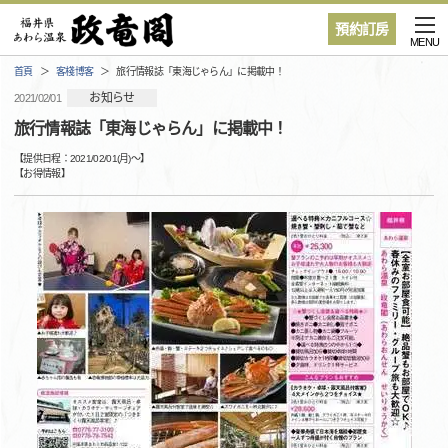
預約訂房
MENU
首頁
客棧博客
旅行情報誌「東海じゃらん」に掲載中！
お知らせ
2021/02/01
旅行情報誌「東海じゃらん」に掲載中！
【提供日程：
2021/02/01(月)
〜】
【
お得情報
】