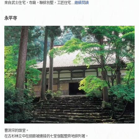
來自武士住宅，寺廟，聯排別墅，工匠住宅
…
繼續閱讀
永平寺
曹洞宗的頭堂。
在古杉林立中在迴廊被連接的七堂伽藍整齊地排列著，