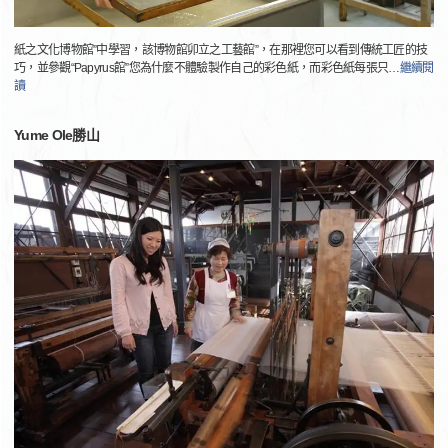
紙之文化博物館”中學習，該博物館卯立之工藝館”，在那裡您可以看到傳統工匠的技
巧，並參觀“Papyrus館”您為什麼不體驗製作自己的彩色紙，而彩色紙每張只
…
繼續閱
讀
Yume Ole勝山