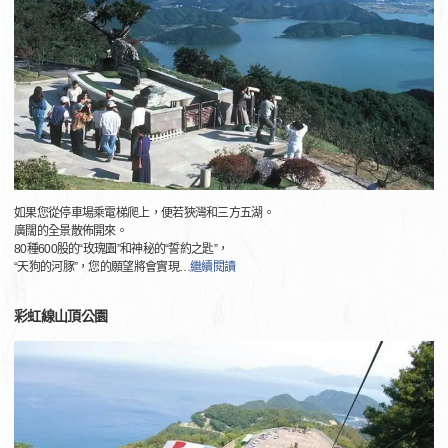
如果您從停車場乘電梯爬上，便若狹灣和三方五湖。
廣闊的全景散佈開來。
80種600股的“玫瑰園”和神秘的“誓約之匙”，
“天狗的河豚”，您的願望將會實現
…
繼續閱讀
彩虹線山頂公園