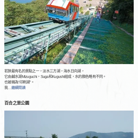
若狹最有名的景點之一，淡水三方湖，海水日向湖，
它由鹹水湖Mizuguchi，Suga和Kugushi組成，水的顏色略有不同。
也被稱為“印刷湖”。
我
…
繼續閱讀
百合之里公園