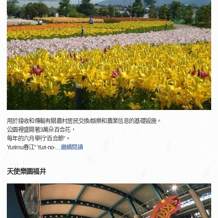
用於接收和傳輸有關農村居民交換/娛樂和農業信息的基礎設施。
公園裡盛開著3萬朵百合花，
每年的六月舉行“百合節”。
Yurimu春江“ Yuri-no-
…
繼續閱讀
天使樂園福井