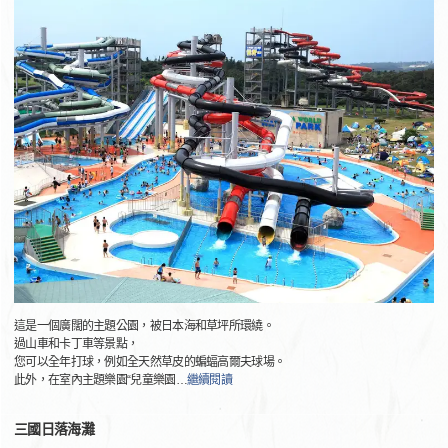
這是一個廣闊的主題公園，被日本海和草坪所環繞。
過山車和卡丁車等景點，
您可以全年打球，例如全天然草皮的蝙蝠高爾夫球場。
此外，在室內主題樂園“兒童樂園
…
繼續閱讀
三國日落海灘