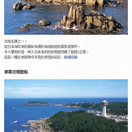
北陸名勝之一。
從日本海吹來的風和洶湧的海浪創造的風景是傑作。
令人驚奇的是，伸入日本海的柱狀懸崖持續了超過1公里。
這是一種在地質學中罕見的奇怪的岩石
…
繼續閱讀
東尋坊塔遊船