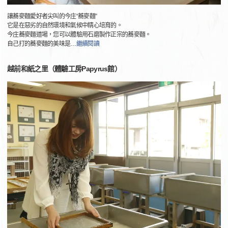
讓蕎麥麵愛好者尖叫的今庄“蕎麥麵”
它是在惡劣的自然環境和氣候中精心培育的。
今庄蕎麥麵道場，您可以體驗用石磨製作正宗的蕎麥麵。
自己打的蕎麥麵的美味是
…
繼續閱讀
越前和紙之里（體驗工房Papyrus館）