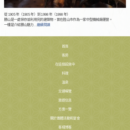
從 1905 年（1905 年）到 1998 年（1998 年）
勝山是一處保存並利用完的建築物，曾在胜山市作為一家中型機械廠運營。
一樓是介紹勝山魅力
…
繼續閱讀
首頁
客房
在這個設施中
料理
溫泉
交通導覽
旅遊信息
方案一覽
關於團體活動和宴會
客棧博客