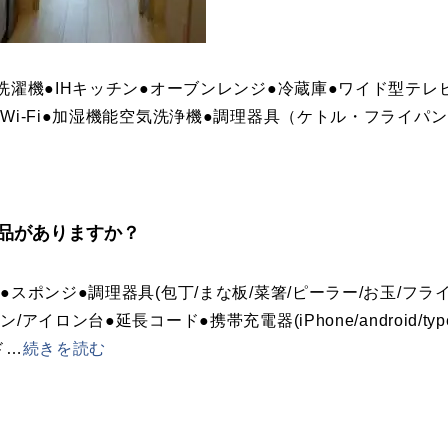
洗濯機●IHキッチン●オーブンレンジ●冷蔵庫●ワイド型テ
Wi-Fi●加湿機能空気洗浄機●調理器具（ケトル・フライパ
品がありますか？
●スポンジ●調理器具(包丁/まな板/菜箸/ピーラー/お玉/フラ
/アイロン台●延長コード●携帯充電器(iPhone/android/
ド
…
続きを読む