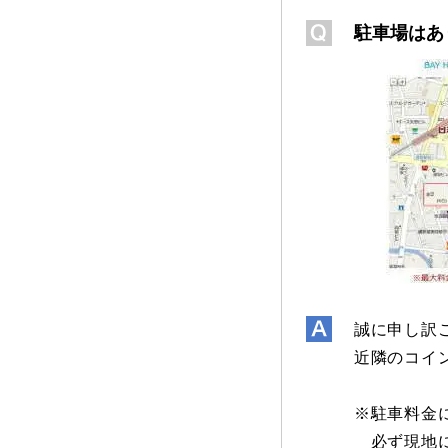
駐車場はあ
誠に申し訳
近隣のコイ
※駐車料金
必ず現地に