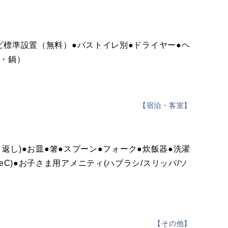
レビ標準設置（無料）●バストイレ別●ドライヤー●ヘ
ン・鍋）
【
宿泊・客室
】
イ返し)●お皿●箸●スプーン●フォーク●炊飯器●洗濯
typeC)●お子さま用アメニティ(ハブラシ/スリッパ/ソ
【
その他
】