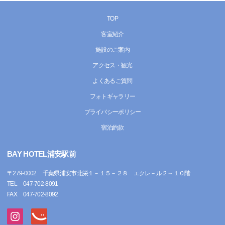
TOP
客室紹介
施設のご案内
アクセス・観光
よくあるご質問
フォトギャラリー
プライバシーポリシー
宿泊約款
BAY HOTEL浦安駅前
〒
279-0002
千葉県浦安市北栄１－１５－２８ エクレ－ル２～１０階
TEL
047-702-8091
FAX
047-702-8092