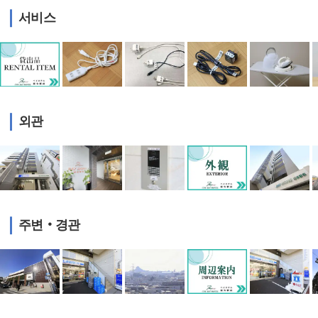
서비스
외관
주변‧경관