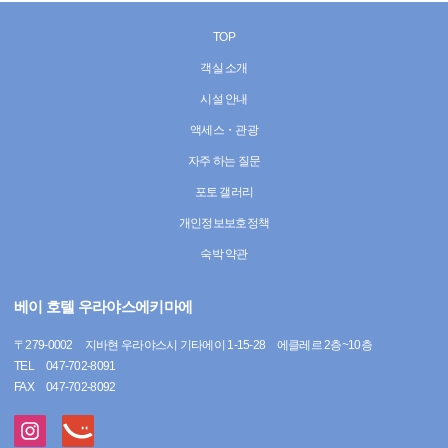
TOP
객실 소개
시설 안내
액세스・관광
자주 하는 질문
포토 갤러리
개인정보보호정책
숙박 약관
베이 호텔 우라야스에키마에
〒
279-0002
지바현 우라야스시 기타에이 1-15-28 에클레르 2층~10층
TEL
047-702-8091
FAX
047-702-8092