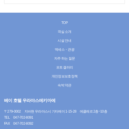
TOP
객실 소개
시설 안내
액세스・관광
자주 하는 질문
포토 갤러리
개인정보보호정책
숙박 약관
베이 호텔 우라야스에키마에
〒
279-0002
지바현 우라야스시 기타에이 1-15-28 에클레르 2층~10층
TEL
047-702-8091
FAX
047-702-8092