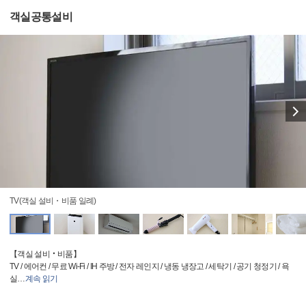
객실공통설비
TV(객실 설비・비품 일례)
【객실 설비‧비품】
TV / 에어컨 / 무료 Wi-Fi / IH 주방 / 전자 레인지 / 냉동 냉장고 / 세탁기 / 공기 청정기 / 욕
실
…
계속 읽기