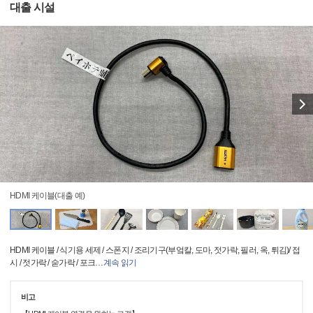
대출 시설
HDMI 케이블(대출 예)
HDMI 케이블 / 식기용 세제 / 스폰지 / 조리기구(부엌칼, 도마, 젓가락, 필러, 옥, 튀김)/ 접
시 / 젓가락 / 숟가락 / 포크
…
계속 읽기
비고