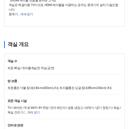
【HDMI 케이블 연결을 원하는 고객】
객실은 벽걸이형 TV이므로, HDMI 케이블을 이용하는 경우는 중계기의 설치가 필요합
니다.
중계기
…
계속 읽기
객실 개요
객실 수
트윈:40실 / 트리플:8실(전 객실 금연)
방 보충
트윈룸은 더블 침대(140cm×200cm) 2대, 트리플룸은 싱글 침대(85cm×200cm) 3대.
표준 객실 시설
TV / 에어컨 / 무료 Wi-Fi / IH 주방 / 전자 레인지 / 냉동 냉장고 / 세탁기 / 공기 청정기 / 욕실 /
욕실 건조기 /
…
계속 읽기
인터넷 관련