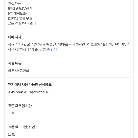
전실 대응
[연결 방법]무선랜
[PC 대여]없음
[인터넷 연결]무료
모든 객실 Wi-Fi 완비
어메니티
목욕 수건 / 얼굴 수건 / 목욕 매트 / 샤워타월(몸 세척용)/ 나이트웨어 / 슬리퍼 / 바디 비누 /
샴푸 / 컨디셔너 / 칫솔 ·
…
계속 읽기
시설 내용
라운지 / 금연실
현지에서 사용 가능한 신용카드
JCB / Visa / 마스터/AMEX / DC
표준 체크인 시간
15:00
표준 체크아웃 시간
10:00