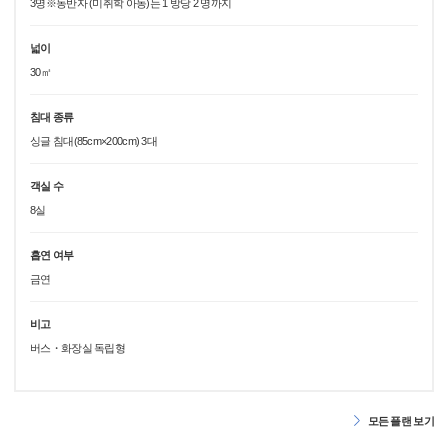
3명※동반자 (미취학 아동)는 1 방당 2 명까지
넓이
30㎡
침대 종류
싱글 침대(85cm×200cm) 3대
객실 수
8실
흡연 여부
금연
비고
버스・화장실 독립형
모든 플랜 보기