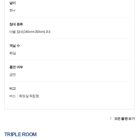
넓이
30㎡
침대 종류
더블 침대(140cm×200cm) 2대
객실 수
40실
흡연 여부
금연
비고
버스・화장실 독립형
모든 플랜 보기
TRIPLE ROOM