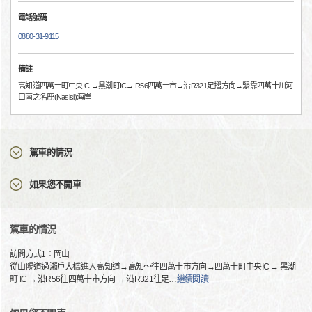
電話號碼
0880-31-9115
備註
高知道四萬十町中央IC →黑潮町IC→ R56四萬十市→沿R321足摺方向→緊靠四萬十川河
口南之名鹿(Nasisi)海岸
駕車的情況
如果您不開車
駕車的情況
訪問方式1：岡山
從山陽道過瀨戶大橋進入高知道→高知～往四萬十市方向→四萬十町中央IC → 黑潮
町 IC → 沿R56往四萬十市方向 → 沿R321往足
…
繼續閱讀