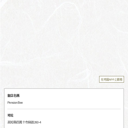
在地圖APP上觀看
飯店名稱
Pension Bee
地址
高知縣四萬十市納迦260-4