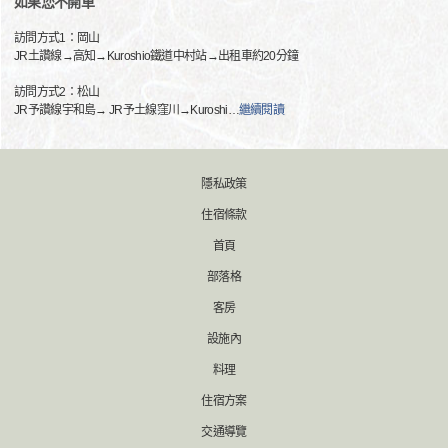
如果您不開車
訪問方式1：岡山
JR土讚線→高知→Kuroshio鐵道中村站→出租車約20分鐘
訪問方式2：松山
JR予讚線宇和島→ JR予土線窪川→Kuroshi
…
繼續閱讀
隱私政策
住宿條款
首頁
部落格
客房
設施內
料理
住宿方案
交通導覽