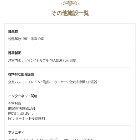
その他施設一覧
部屋数
総部屋数10室：洋室10室
部屋補足
洋室内訳：ツイン / トリプル / 4人部屋 / 5人部屋
標準的な部屋設備
全室バス・トイレ / TV / 電話 / ドライヤー / 空気清浄機 / 加湿器
インターネット関連
全室対応
[接続方法]無線LAN
[PC貸し出し]なし
[インターネット接続]無料
アメニティ