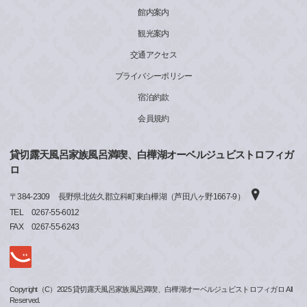
館内案内
観光案内
交通アクセス
プライバシーポリシー
宿泊約款
会員規約
貸切露天風呂家族風呂満喫、白樺湖オーベルジュビストロフィガ
ロ
〒
384-2309
長野県北佐久郡立科町東白樺湖（芦田八ヶ野1667-9）
TEL
0267-55-6012
FAX
0267-55-6243
Copyright（C）2025 貸切露天風呂家族風呂満喫、白樺湖オーベルジュビストロフィガロ All
Reserved.