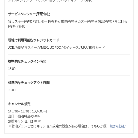
タオル / シャンプー / リンス / 歯ブラシ / ボディソープ / 浴衣
サービス&レジャー(手配含む)
貸しスキー(有料) / 貸しボード(有料) / 乗馬(有料) / カヌー(有料) / 陶芸(有料) / そば打ち
(有料) / 将棋
現地で利用可能なクレジットカード
JCB / VISA / マスター / AMEX / UC / DC / ダイナース / UFJ / 銀嶺カード
標準的なチェックイン時間
15:00
標準的なチェックアウト時間
10:00
キャンセル規定
14日前～1日前：1人4000円
当日：宿泊料金の50%
無断キャンセルは100％
※宿泊プランごとにキャンセル規定の設定がある場合は、そちらが優
…
続きを読む