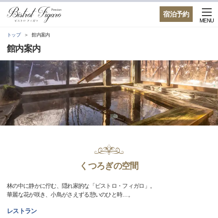
宿泊予約
MENU
トップ
館内案内
館内案内
くつろぎの空間
林の中に静かに佇む、隠れ家的な「ビストロ・フィガロ」。
華麗な花が咲き、小鳥がさえずる憩いのひと時…。
レストラン