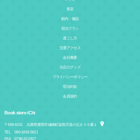
客室
館内・施設
宿泊プラン
過ごし方
交通アクセス
会社概要
当店のグッズ
プライバシーポリシー
宿泊約款
会員規約
Book store iChi
〒
669-6101
兵庫県豊岡市城崎町湯島字湯の元６０５番１
TEL
090-1893-5621
FAX
0796-32-2827