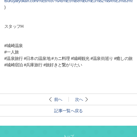
tsuruyaryokan.com/%E6%97%A5%E5%B8%B0%E3%82%8A%E3%83%9
)
スタッフH
#城崎温泉
#一人旅
#温泉旅行 #日本の温泉地 #カニ料理 #城崎観光 #温泉街巡り #癒しの旅
#城崎宿泊 #兵庫旅行 #旅好きと繋がりたい
前へ
次へ
記事一覧へ戻る
トップ