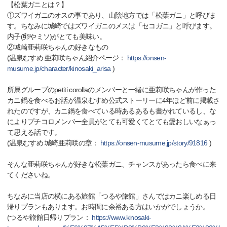
【松葉ガニとは？】
①ズワイガニのオスの事であり、山陰地方では「松葉ガニ」と呼びま
す。ちなみに城崎ではズワイガニのメスは「セコガニ」と呼びます。
内子(卵やミソ)がとても美味い。
②城崎亜莉咲ちゃんの好きなもの
(温泉むすめ 亜莉咲ちゃん紹介ページ：
https://onsen-
musume.jp/character/kinosaki_arisa
)
所属グループのpetiti corollaのメンバーと一緒に亜莉咲ちゃんが作った
カニ鍋を食べるお話が温泉むすめ公式ストーリーに4年ほど前に掲載さ
れたのですが、カニ鍋を食べている時あるあるも書かれているし、な
によりプチコロメンバー全員がとても可愛くてとても愛おしいなぁっ
て思える話です。
(温泉むすめ 城崎亜莉咲の章：
https://onsen-musume.jp/story/91816
)
そんな亜莉咲ちゃんが好きな松葉ガニ、チャンスがあったら食べに来
てくださいね。
ちなみに当店の横にある旅館「つるや旅館」さんではカニ楽しめる日
帰りプランもあります。お時間に余裕ある方はいかがでしょうか。
(つるや旅館日帰りプラン：
https://www.kinosaki-