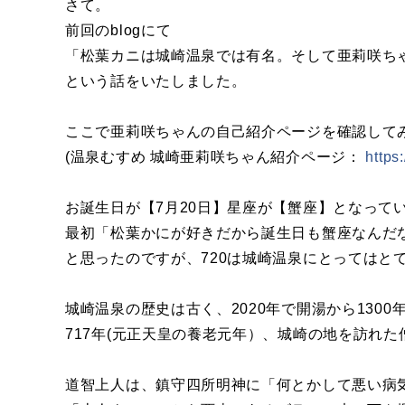
さて。
前回のblogにて
「松葉カニは城崎温泉では有名。そして亜莉咲ち
という話をいたしました。
ここで亜莉咲ちゃんの自己紹介ページを確認して
(温泉むすめ 城崎亜莉咲ちゃん紹介ページ：
https
お誕生日が【7月20日】星座が【蟹座】となって
最初「松葉かにが好きだから誕生日も蟹座なんだ
と思ったのですが、720は城崎温泉にとってはと
城崎温泉の歴史は古く、2020年で開湯から130
717年(元正天皇の養老元年）、城崎の地を訪れ
道智上人は、鎮守四所明神に「何とかして悪い病