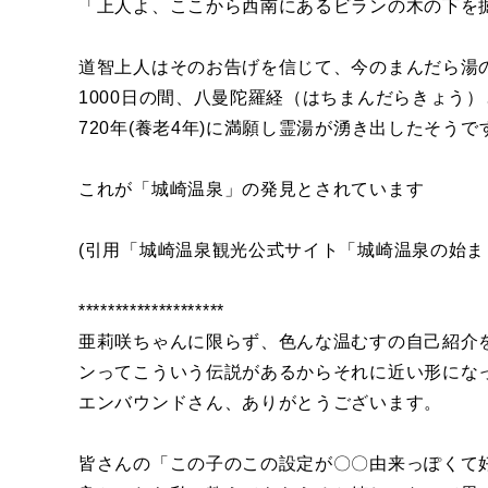
「上人よ、ここから西南にあるビランの木の下を
道智上人はそのお告げを信じて、今のまんだら湯
1000日の間、八曼陀羅経（はちまんだらきょう
720年(養老4年)に満願し霊湯が湧き出したそう
これが「城崎温泉」の発見とされています
(引用「城崎温泉観光公式サイト「城崎温泉の始ま
********************
亜莉咲ちゃんに限らず、色んな温むすの自己紹介
ンってこういう伝説があるからそれに近い形にな
エンバウンドさん、ありがとうございます。
皆さんの「この子のこの設定が〇〇由来っぽくて