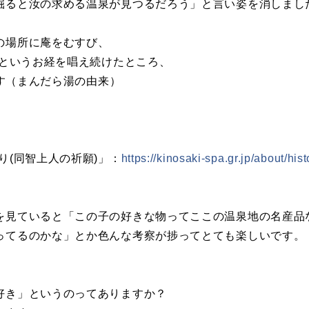
掘ると汝の求める温泉が見つるだろう」と言い姿を消しまし
の場所に庵をむすび、
）というお経を唱え続けたところ、
です（まんだら湯の由来）
り(同智上人の祈願)」：
https://kinosaki-spa.gr.jp/about/his
を見ていると「この子の好きな物ってここの温泉地の名産品
ってるのかな」とか色んな考察が捗ってとても楽しいです。
好き」というのってありますか？