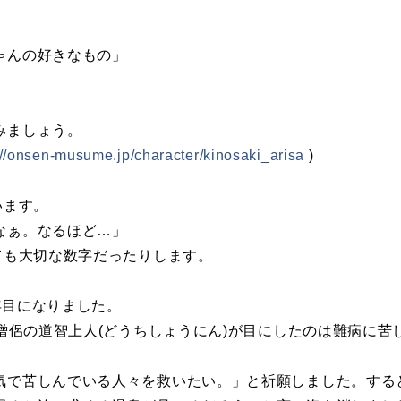
ゃんの好きなもの」
みましょう。
://onsen-musume.jp/character/kinosaki_arisa
)
います。
なぁ。なるほど…」
ても大切な数字だったりします。
0年目になりました。
た僧侶の道智上人(どうちしょうにん)が目にしたのは難病に苦
気で苦しんでいる人々を救いたい。」と祈願しました。する