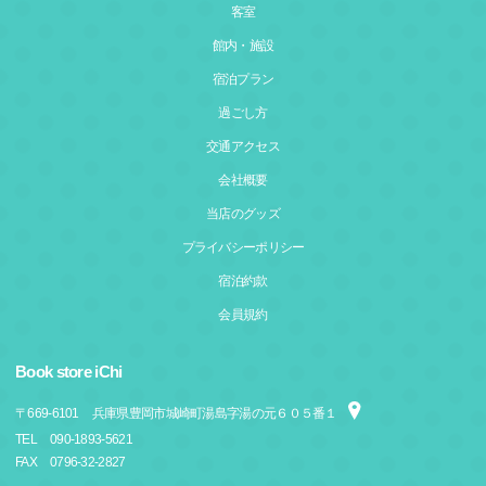
客室
館内・施設
宿泊プラン
過ごし方
交通アクセス
会社概要
当店のグッズ
プライバシーポリシー
宿泊約款
会員規約
Book store iChi
〒
669-6101
兵庫県豊岡市城崎町湯島字湯の元６０５番１
TEL
090-1893-5621
FAX
0796-32-2827