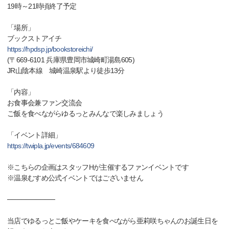
19時～21時頃終了予定
「場所」
ブックストアイチ
https://hpdsp.jp/bookstoreichi/
(〒669-6101 兵庫県豊岡市城崎町湯島605)
JR山陰本線 城崎温泉駅より徒歩13分
「内容」
お食事会兼ファン交流会
ご飯を食べながらゆるっとみんなで楽しみましょう
「イベント詳細」
https://twipla.jp/events/684609
※こちらの企画はスタッフHが主催するファンイベントです
※温泉むすめ公式イベントではございません
──────────
当店でゆるっとご飯やケーキを食べながら亜莉咲ちゃんのお誕生日を