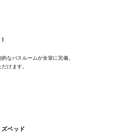
備！
能的なバスルームが全室に完備。
ただけます。
イズベッド