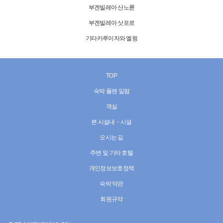
부겐빌레아 산노륜
부겐빌레아 삿포로
기타카루이자와 엘윙
TOP
숙박 플랜 일람
객실
본 시설내・시설
오시는 길
주변 및 기타 호텔
개인정보보호정책
숙박 약관
회원규약