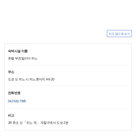
지도 앱으로 보기
숙박시설 이름
호텔 부겐빌리아 히노
주소
도쿄 도 히노 시 히노혼마치 4-6-20
전화번호
042-582-7885
비고
JR 츄오 선 「히노 역」 개찰구에서 도보 2분