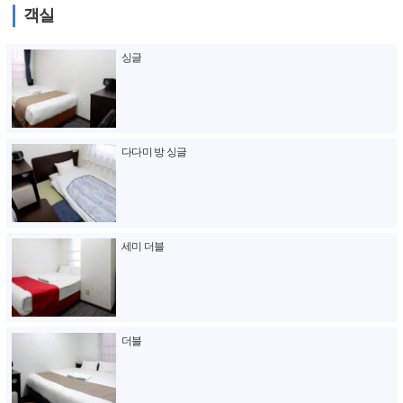
객실
싱글
다다미 방 싱글
세미 더블
더블