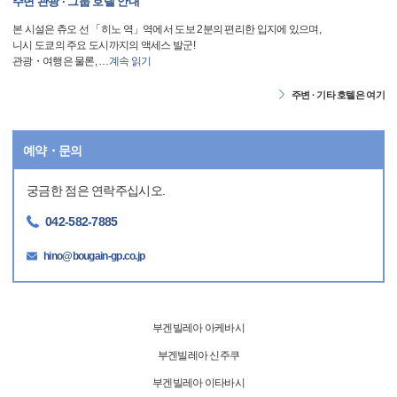
주변 관광 · 그룹 호텔 안내
본 시설은 츄오 선 「히노 역」역에서 도보 2분의 편리한 입지에 있으며,
니시 도쿄의 주요 도시까지의 액세스 발군!
관광・여행은 물론,
…
계속 읽기
주변 · 기타 호텔은 여기
예약・문의
궁금한 점은 연락주십시오.
042-582-7885
hino@bougain-gp.co.jp
부겐빌레아 아케바시
부겐빌레아 신주쿠
부겐빌레아 이타바시