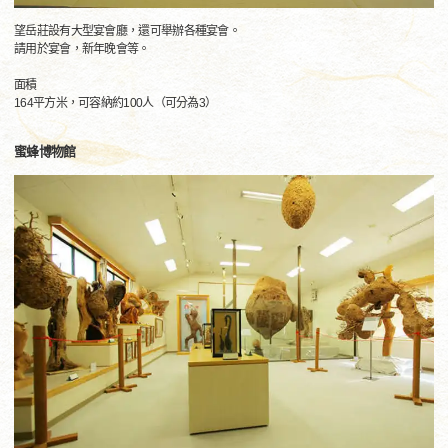
望岳莊設有大型宴會廳，還可舉辦各種宴會。
請用於宴會，新年晚會等。
面積
164平方米，可容納約100人（可分為3）
蜜蜂博物館