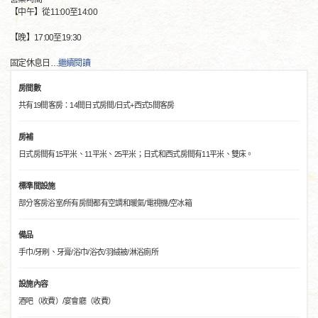
【中午】從11:00至14:00
【晚】17:00至19:30
固定休息日
…
繼續閱讀
房間數
共有19間客房：14間日式房間/日式+西式5間客房
房補
日式房間有15平米、11平米、25平米；日式和西式房間有11平米、雙床。
標準間設施
部分客房浴室/所有房間都有空調和暖氣/電視機/空冰箱
備品
手巾/牙刷、牙膏/浴巾/浴衣/羽絨被/淋浴廁所
設施內容
酒吧（收費）/宴會廳（收費）