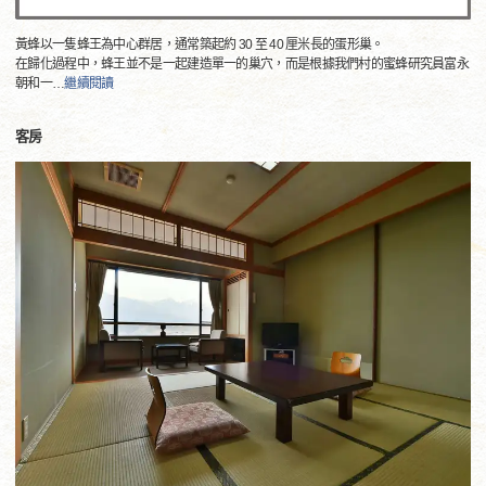
黃蜂以一隻蜂王為中心群居，通常築起約 30 至 40 厘米長的蛋形巢。
在歸化過程中，蜂王並不是一起建造單一的巢穴，而是根據我們村的蜜蜂研究員富永
朝和一
…
繼續閱讀
客房