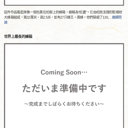
這件作品看起來像一個包裹在松樹上的蜂箱，被稱為“松盡”。它由松枝支撐的駝峰狀
大蜂箱組成，寬32厘米，高2.5米，並有27只蜂王。黃蜂。他們操縱了130,
…
繼續閱
讀
世界上最長的蜂箱