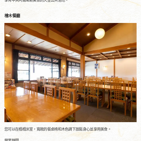
享有中央阿爾卑斯美景的大型公共浴池。
檜木餐廳
您可以在榻榻米室，寬敞的餐桌椅和木色調下放鬆身心並享用美食。
營業時間