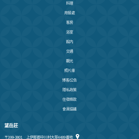
料理
用餐處
客房
浴室
館内
交通
觀光
照片庫
博客/公告
隱私政策
住宿條款
會員協議
望岳莊
〒
399-3801
上伊那郡中川村大草4489番地