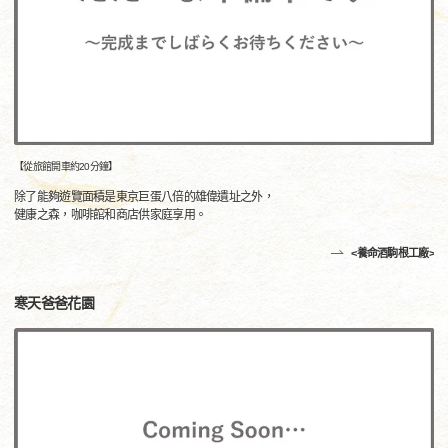
【從旅館開車約20分鐘】
除了能夠遊覽面積是東京巨蛋八倍的雄偉遺址之外，
健康之森，咖啡館和商店供家庭享用。
<養命酒駒根工廠>
寒天爸爸花園