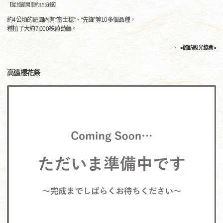
【從旅館開車約15分鐘】
約4公頃的庭園內有“富士稔”、“先鋒”等10多個品種，
種植了大約7,000株葡萄藤。
<諏訪觀光協會>
高遠櫻花祭