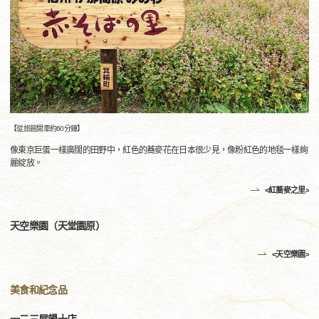
【從旅館開車約60分鐘】
像東京巨蛋一樣廣闊的田野中，紅色的蕎麥花在日本很少見，像粉紅色的地毯一樣絢
麗綻放。
<紅蕎麥之里>
天空樂園（天堂園原）
<天空樂園>
美食和紀念品