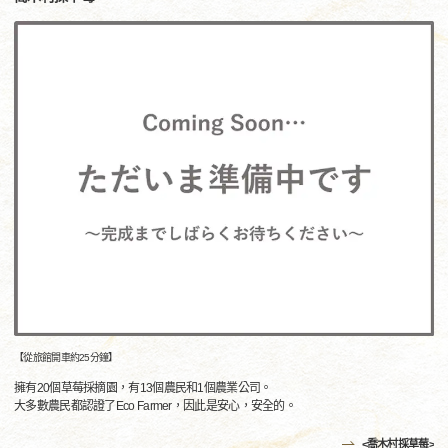
【從旅館開車約25分鐘】
擁有20個草莓採摘園，有13個農民和1個農業公司。
大多數農民都認證了Eco Farmer，因此是安心，安全的。
<喬木村採草莓>