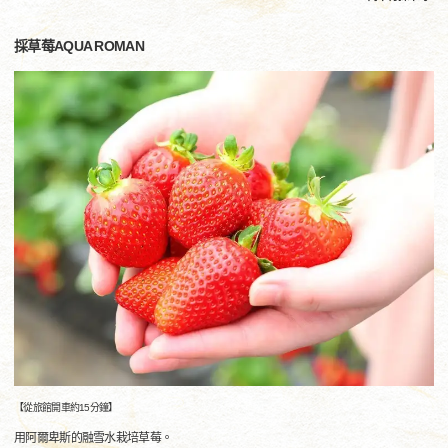
採草莓AQUA ROMAN
【從旅館開車約15分鐘】
用阿爾卑斯的融雪水栽培草莓。