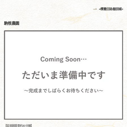
<標籤日誌/飯田城>
駒根農園
【從旅館開車約30分鐘】