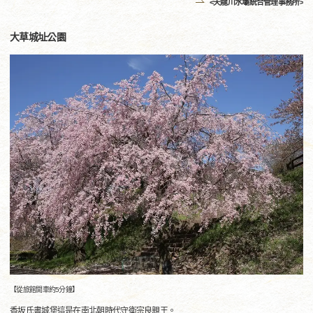
<天龍川水壩統合管理事務所>
大草城址公園
【從旅館開車約5分鐘】
香坂氏書城堡這是在南北朝時代守衛宗良親王。