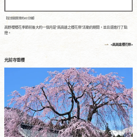
【從旅館開車約43分鐘】
高野櫻櫻花季節前後大約一個月是“高高遠之櫻花祭”活動的期間，並且還進行了點
燈。
<高高遠櫻花祭>
光前寺垂櫻