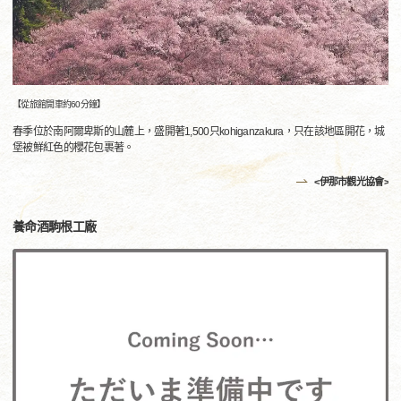
【從旅館開車約60分鐘】
春季位於南阿爾卑斯的山麓上，盛開著1,500只kohiganzakura，只在該地區開花，城
堡被鮮紅色的櫻花包裹著。
<伊那市觀光協會>
養命酒駒根工廠