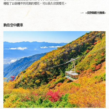
種植了10餘種不同花期的櫻花，可以長久欣賞櫻花。
<長野縣觀光機構>
駒岳空中纜車