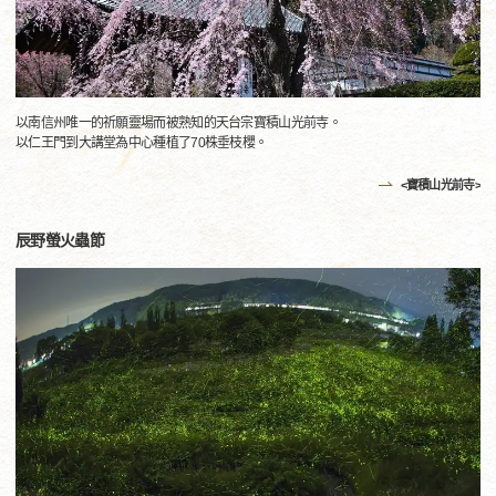
以南信州唯一的祈願靈場而被熟知的天台宗寶積山光前寺。
以仁王門到大講堂為中心種植了70株垂枝櫻。
<寶積山光前寺>
辰野螢火蟲節