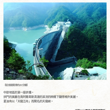
【從旅館開車約20分鐘】
中部地區的第一座拱壩。
拱門的美麗在南阿爾卑斯清澈的溪流的映襯下顯得格外美麗。
夏油有以「天龍泛舟」而聞名的天龍峽。