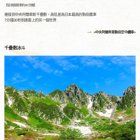
【從旅館開車約30分鐘】
連接到中央阿爾卑斯千疊敷，高低差為日本最高的駒岳纜車
7分鐘30秒到達雲上的另一個世界
<中央阿爾卑斯駒岳空中纜車>
千疊敷冰斗