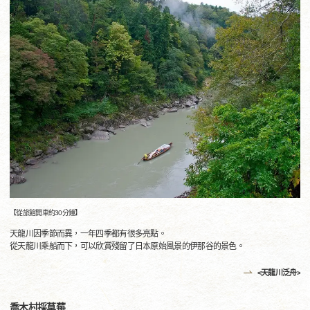
【從旅館開車約30分鐘】
天龍川因季節而異，一年四季都有很多亮點。
從天龍川乘船而下，可以欣賞殘留了日本原始風景的伊那谷的景色。
<天龍川泛舟>
喬木村採草莓