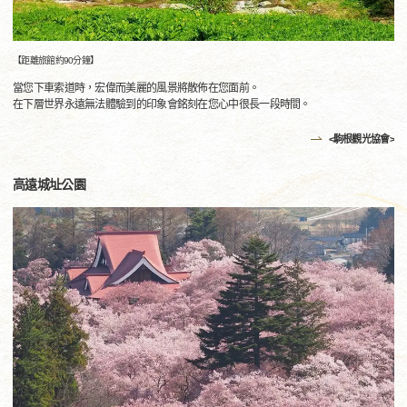
【距離旅館約90分鐘】
當您下車索道時，宏偉而美麗的風景將散佈在您面前。
在下層世界永遠無法體驗到的印象會銘刻在您心中很長一段時間。
<駒根觀光協會>
高遠城址公園