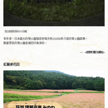
【從旅館開車約70分鐘】
多年來，日本最大的螢火蟲棲息地每天有10,000多只源氏螢火蟲跳舞。
數量眾多的螢火蟲會讓您印象深刻。
<辰野町觀光網站>
紅蕎麥花田