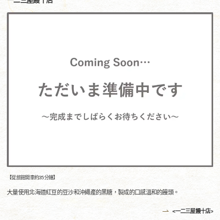
一二三屋饅十店
【從旅館開車約35分鐘】
大量使用北海道紅豆的豆沙和沖繩產的黑糖，製成的口感溫和的饅頭。
<一二三屋饅十店>