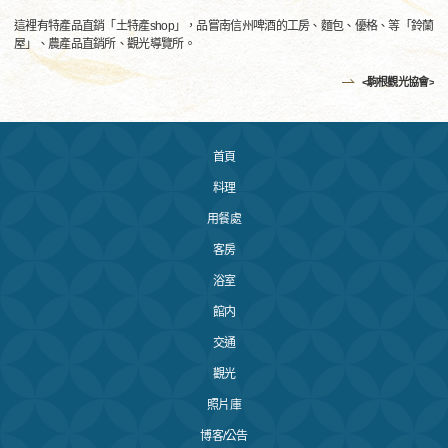
這裡有特產品直銷「土特產shop」，品嘗南信州啤酒的工房、麵包、優格、等「鈴蘭
屋」、農產品直銷所、觀光導覽所。
<駒根觀光協會>
首頁
料理
用餐處
客房
浴室
館内
交通
觀光
照片庫
博客/公告