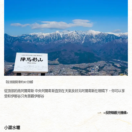
【從旅館開車約30分鐘】
從頂部的南阿爾卑斯 中央阿爾卑斯直到在天氣良好北阿爾卑斯在眼睛下，你可以享
受和伊那谷只有景觀伊那谷
<長野縣觀光機構>
小澀水壩