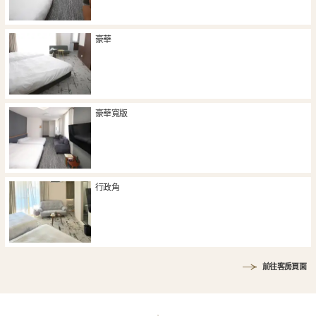
豪華
豪華寬版
行政角
前往客房頁面