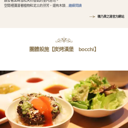
散發著宮崎雪松天然香氣的室內浴池。
空間裡瀰漫著植物和泥土的芬芳，還有木頭
…
繼續閱讀
穗乃果之湯官方網站
團體設施【炭烤漢堡 bocchi】