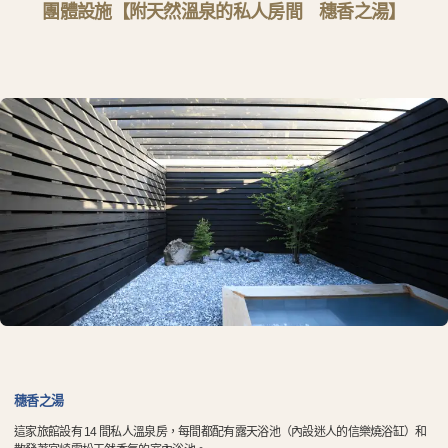
團體設施【附天然溫泉的私人房間 穗香之湯】
穗香之湯
這家旅館設有 14 間私人溫泉房，每間都配有露天浴池（內設迷人的信樂燒浴缸）和