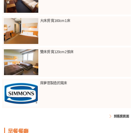
大床房 寬160cm 1床
雙床房 寬120cm 2張床
席夢思製造的寬床
到客房頁面
早餐餐廳