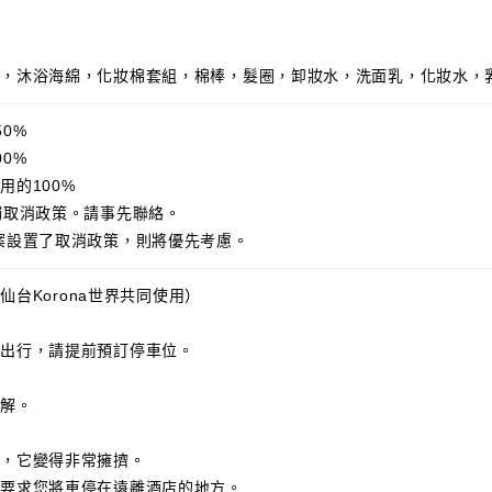
。
刀，沐浴海綿，化妝棉套組，棉棒，髮圈，卸妝水，洗面乳，化妝水，
0%
0%
用的100%
獨取消政策。請事先聯絡。
案設置了取消政策，則將優先考慮。
與仙台Korona世界共同使用）
輛出行，請提前預訂停車位。
。
諒解。
中，它變得非常擁擠。
會要求您將車停在遠離酒店的地方。