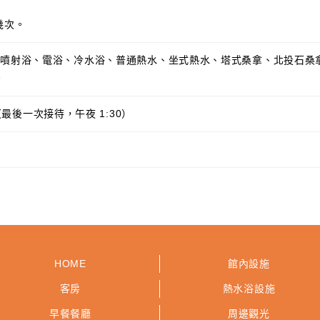
幾次。
、噴射浴、電浴、冷水浴、普通熱水、坐式熱水、塔式桑拿、北投石桑
。
0 （最後一次接待，午夜 1:30）
HOME
館內設施
客房
熱水浴設施
早餐餐廳
周邊觀光