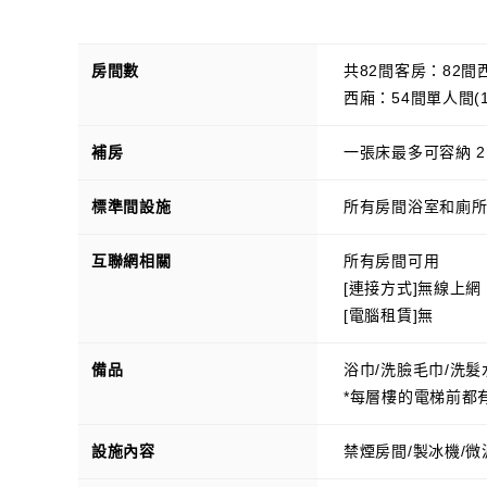
房間數
共82間客房：82間
西廂：54間單人間(1
補房
一張床最多可容納 
標準間設施
所有房間浴室和廁所
互聯網相關
所有房間可用
[連接方式]無線上網
[電腦租賃]無
備品
浴巾/洗臉毛巾/洗髮水
*每層樓的電梯前都
設施內容
禁煙房間/製冰機/