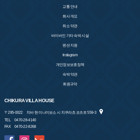
교통 안내
회사 개요
취소 약관
바이바인 기타 숙박 시설
펜션 지원
Instagram
개인정보보호정책
숙박 약관
회원규약
CHIKURA VILLA HOUSE
〒
295-0022
치바 현 미나미보소 시 치쿠라쵸 코츠토 559-3
TEL
0470-28-4140
FAX
0470-22-8268