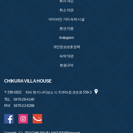
회사 개요
취소 약관
바이바인 기타 숙박 시설
펜션 지원
Instagram
개인정보보호정책
숙박 약관
회원규약
CHIKURA VILLA HOUSE
〒
295-0022
치바 현 미나미보소 시 치쿠라쵸 코츠토 559-3
TEL
0470-28-4140
FAX
0470-22-8268
Copyright（C）2024 CHIKURA VILLA HOUSE All Reserved.