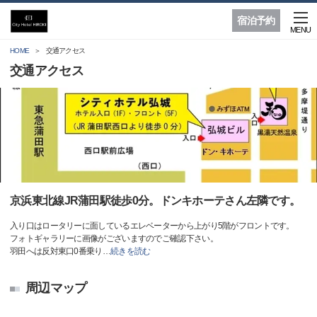
宿泊予約
MENU
HOME
交通アクセス
交通アクセス
京浜東北線JR蒲田駅徒歩0分。ドンキホーテさん左隣です。
入り口はロータリーに面しているエレベーターから上がり5階がフロントです。
フォトギャラリーに画像がございますのでご確認下さい。
羽田へは反対東口0番乗り
…
続きを読む
周辺マップ