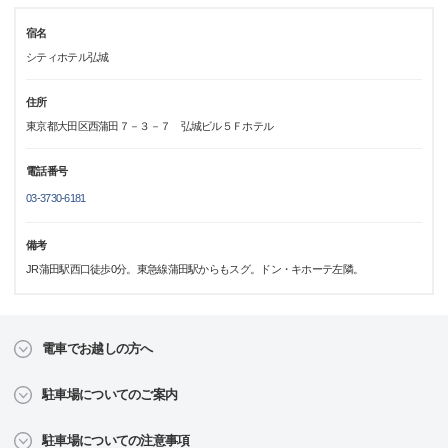
宿名
シティホテル弘城
住所
東京都大田区西蒲田７－３－７ 弘城ビル５Ｆホテル
電話番号
03-3730-6181
備考
JR蒲田駅西口徒歩0分。東急線蒲田駅からもスグ。ドン・キホーテ左隣。
電車でお越しの方へ
駐車場についてのご案内
駐車場についての注意事項