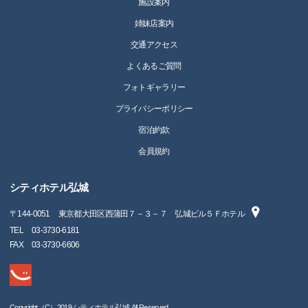
施設案内
姉妹店案内
交通アクセス
よくあるご質問
フォトギャラリー
プライバシーポリシー
宿泊約款
会員規約
シティホテル弘城
〒
144-0051
東京都大田区西蒲田７－３－７ 弘城ビル５Ｆホテル
TEL
03-3730-6181
FAX
03-3730-6606
Copyright（C）2019 シティホテル弘城 All Reserved.