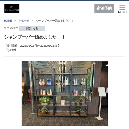
宿泊予約
MENU
HOME
お知らせ
シャンプーバー始めました。！
お知らせ
2025/06/02
シャンプーバー始めました。！
【提供日程：
2025/06/02(月)
〜
2026/06/02(火)
】
【
その他
】